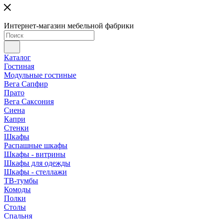
Интернет-магазин мебельной фабрики
Каталог
Гостиная
Модульные гостиные
Вега Сапфир
Прато
Вега Саксония
Сиена
Капри
Стенки
Шкафы
Распашные шкафы
Шкафы - витрины
Шкафы для одежды
Шкафы - стеллажи
ТВ-тумбы
Комоды
Полки
Столы
Спальня