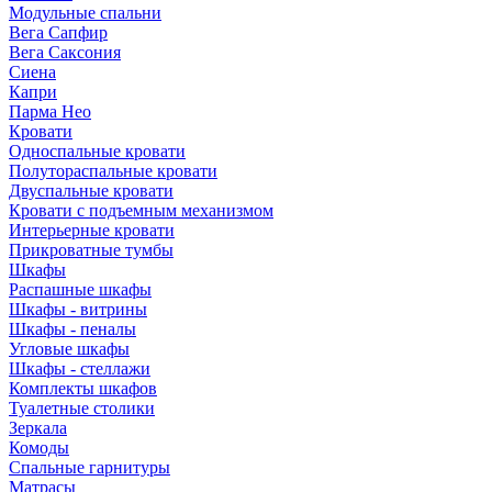
Модульные спальни
Вега Сапфир
Вега Саксония
Сиена
Капри
Парма Нео
Кровати
Односпальные кровати
Полутораспальные кровати
Двуспальные кровати
Кровати с подъемным механизмом
Интерьерные кровати
Прикроватные тумбы
Шкафы
Распашные шкафы
Шкафы - витрины
Шкафы - пеналы
Угловые шкафы
Шкафы - стеллажи
Комплекты шкафов
Туалетные столики
Зеркала
Комоды
Спальные гарнитуры
Матрасы