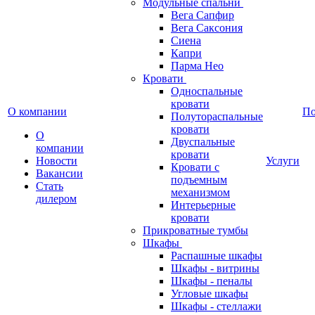
Модульные спальни
Вега Сапфир
Вега Саксония
Сиена
Капри
Парма Нео
Кровати
Односпальные
кровати
О компании
П
Полутораспальные
кровати
О
Двуспальные
компании
кровати
Новости
Услуги
Кровати с
Вакансии
подъемным
Стать
механизмом
дилером
Интерьерные
кровати
Прикроватные тумбы
Шкафы
Распашные шкафы
Шкафы - витрины
Шкафы - пеналы
Угловые шкафы
Шкафы - стеллажи