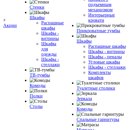
подъемным
Стенки
механизмом
Интерьерные
Шкафы
кровати
Распашные
Акции
шкафы
Прикроватные тумбы
Шкафы -
витрины
Шкафы
Шкафы
Распашные шкафы
для
Шкафы - витрины
одежды
Шкафы - пеналы
Шкафы -
Угловые шкафы
стеллажи
Шкафы - стеллажи
Комплекты
ТВ-тумбы
шкафов
Комоды
Туалетные столики
Полки
Зеркала
Столы
Комоды
Спальные гарнитуры
Матрасы