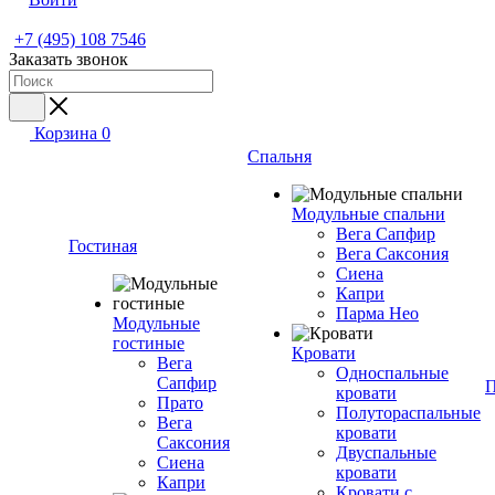
+7 (495) 108 7546
Заказать звонок
Корзина
0
Спальня
Модульные спальни
Вега Сапфир
Гостиная
Вега Саксония
Сиена
Капри
Парма Нео
Модульные
гостиные
Кровати
Вега
Односпальные
Сапфир
П
кровати
Прато
Полутораспальные
Вега
кровати
Саксония
Двуспальные
Сиена
кровати
Капри
Кровати с