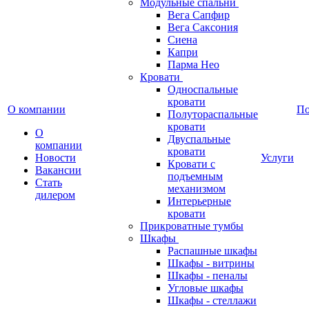
Модульные спальни
Вега Сапфир
Вега Саксония
Сиена
Капри
Парма Нео
Кровати
Односпальные
кровати
О компании
П
Полутораспальные
кровати
О
Двуспальные
компании
кровати
Новости
Услуги
Кровати с
Вакансии
подъемным
Стать
механизмом
дилером
Интерьерные
кровати
Прикроватные тумбы
Шкафы
Распашные шкафы
Шкафы - витрины
Шкафы - пеналы
Угловые шкафы
Шкафы - стеллажи