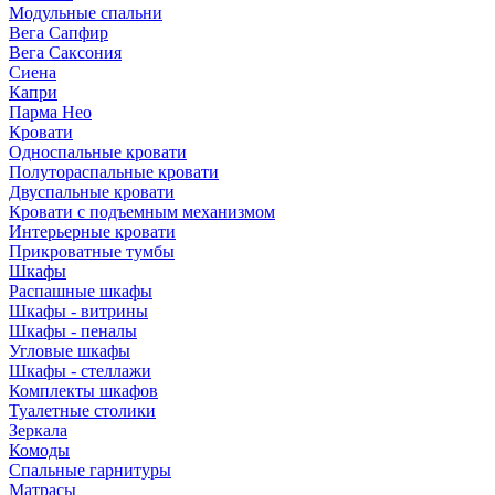
Модульные спальни
Вега Сапфир
Вега Саксония
Сиена
Капри
Парма Нео
Кровати
Односпальные кровати
Полутораспальные кровати
Двуспальные кровати
Кровати с подъемным механизмом
Интерьерные кровати
Прикроватные тумбы
Шкафы
Распашные шкафы
Шкафы - витрины
Шкафы - пеналы
Угловые шкафы
Шкафы - стеллажи
Комплекты шкафов
Туалетные столики
Зеркала
Комоды
Спальные гарнитуры
Матрасы