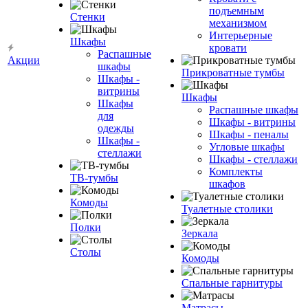
подъемным
Стенки
механизмом
Интерьерные
Шкафы
кровати
Распашные
Акции
шкафы
Прикроватные тумбы
Шкафы -
витрины
Шкафы
Шкафы
Распашные шкафы
для
Шкафы - витрины
одежды
Шкафы - пеналы
Шкафы -
Угловые шкафы
стеллажи
Шкафы - стеллажи
Комплекты
ТВ-тумбы
шкафов
Комоды
Туалетные столики
Полки
Зеркала
Столы
Комоды
Спальные гарнитуры
Матрасы