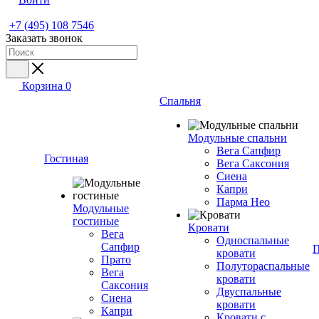
+7 (495) 108 7546
Заказать звонок
Корзина
0
Спальня
Модульные спальни
Вега Сапфир
Гостиная
Вега Саксония
Сиена
Капри
Парма Нео
Модульные
гостиные
Кровати
Вега
Односпальные
Сапфир
П
кровати
Прато
Полутораспальные
Вега
кровати
Саксония
Двуспальные
Сиена
кровати
Капри
Кровати с