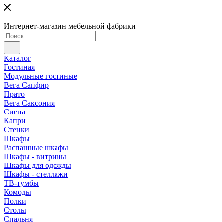
Интернет-магазин мебельной фабрики
Каталог
Гостиная
Модульные гостиные
Вега Сапфир
Прато
Вега Саксония
Сиена
Капри
Стенки
Шкафы
Распашные шкафы
Шкафы - витрины
Шкафы для одежды
Шкафы - стеллажи
ТВ-тумбы
Комоды
Полки
Столы
Спальня