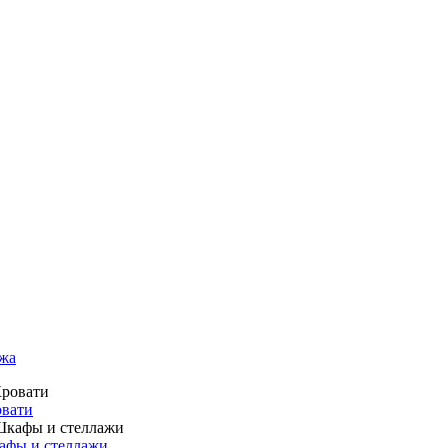
жа
вати
фы и стеллажи