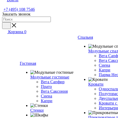
+7 (495) 108 7546
Заказать звонок
Корзина
0
Спальня
Модульные спа
Вега Сап
Вега Сакс
Гостиная
Сиена
Капри
Парма Не
Модульные гостиные
Вега Сапфир
Кровати
Прато
Односпаль
Вега Саксония
Полуторас
Сиена
Двуспальн
Капри
Кровати с
Интерьерн
Стенки
Прикроватные 