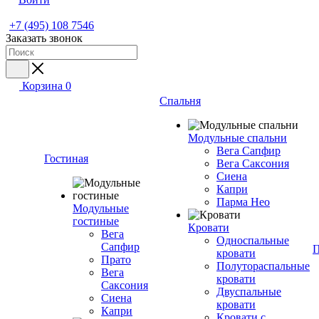
+7 (495) 108 7546
Заказать звонок
Корзина
0
Спальня
Модульные спальни
Вега Сапфир
Гостиная
Вега Саксония
Сиена
Капри
Парма Нео
Модульные
гостиные
Кровати
Вега
Односпальные
Сапфир
П
кровати
Прато
Полутораспальные
Вега
кровати
Саксония
Двуспальные
Сиена
кровати
Капри
Кровати с