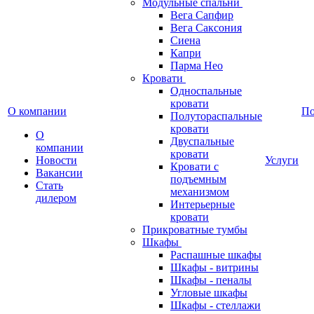
Модульные спальни
Вега Сапфир
Вега Саксония
Сиена
Капри
Парма Нео
Кровати
Односпальные
кровати
О компании
П
Полутораспальные
кровати
О
Двуспальные
компании
кровати
Новости
Услуги
Кровати с
Вакансии
подъемным
Стать
механизмом
дилером
Интерьерные
кровати
Прикроватные тумбы
Шкафы
Распашные шкафы
Шкафы - витрины
Шкафы - пеналы
Угловые шкафы
Шкафы - стеллажи