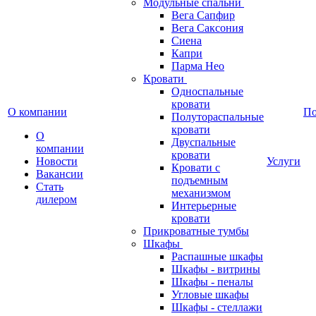
Модульные спальни
Вега Сапфир
Вега Саксония
Сиена
Капри
Парма Нео
Кровати
Односпальные
кровати
О компании
П
Полутораспальные
кровати
О
Двуспальные
компании
кровати
Новости
Услуги
Кровати с
Вакансии
подъемным
Стать
механизмом
дилером
Интерьерные
кровати
Прикроватные тумбы
Шкафы
Распашные шкафы
Шкафы - витрины
Шкафы - пеналы
Угловые шкафы
Шкафы - стеллажи