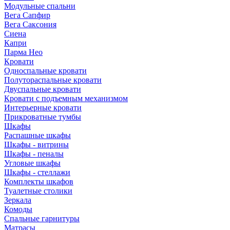
Модульные спальни
Вега Сапфир
Вега Саксония
Сиена
Капри
Парма Нео
Кровати
Односпальные кровати
Полутораспальные кровати
Двуспальные кровати
Кровати с подъемным механизмом
Интерьерные кровати
Прикроватные тумбы
Шкафы
Распашные шкафы
Шкафы - витрины
Шкафы - пеналы
Угловые шкафы
Шкафы - стеллажи
Комплекты шкафов
Туалетные столики
Зеркала
Комоды
Спальные гарнитуры
Матрасы