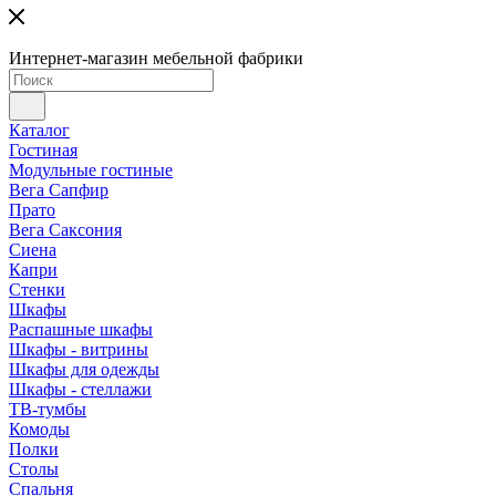
Интернет-магазин мебельной фабрики
Каталог
Гостиная
Модульные гостиные
Вега Сапфир
Прато
Вега Саксония
Сиена
Капри
Стенки
Шкафы
Распашные шкафы
Шкафы - витрины
Шкафы для одежды
Шкафы - стеллажи
ТВ-тумбы
Комоды
Полки
Столы
Спальня