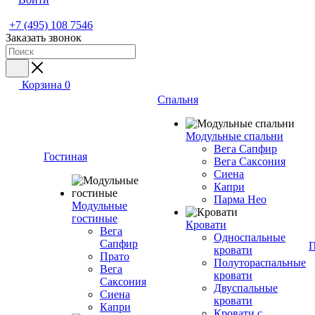
+7 (495) 108 7546
Заказать звонок
Корзина
0
Спальня
Модульные спальни
Вега Сапфир
Гостиная
Вега Саксония
Сиена
Капри
Парма Нео
Модульные
гостиные
Кровати
Вега
Односпальные
Сапфир
П
кровати
Прато
Полутораспальные
Вега
кровати
Саксония
Двуспальные
Сиена
кровати
Капри
Кровати с