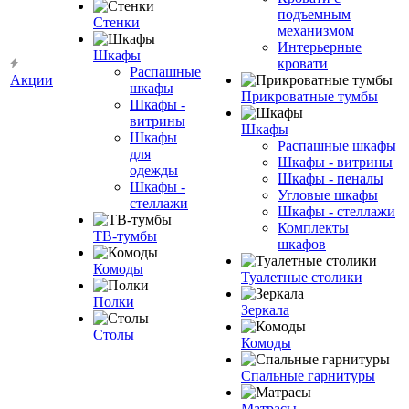
подъемным
Стенки
механизмом
Интерьерные
Шкафы
кровати
Распашные
Акции
шкафы
Прикроватные тумбы
Шкафы -
витрины
Шкафы
Шкафы
Распашные шкафы
для
Шкафы - витрины
одежды
Шкафы - пеналы
Шкафы -
Угловые шкафы
стеллажи
Шкафы - стеллажи
Комплекты
ТВ-тумбы
шкафов
Комоды
Туалетные столики
Полки
Зеркала
Столы
Комоды
Спальные гарнитуры
Матрасы