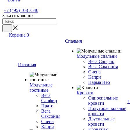
+7 (495) 108 7546
Заказать звонок
Корзина
0
Спальня
Модульные спальни
Вега Сапфир
Гостиная
Вега Саксония
Сиена
Капри
Парма Нео
Модульные
гостиные
Кровати
Вега
Односпальные
Сапфир
П
кровати
Прато
Полутораспальные
Вега
кровати
Саксония
Двуспальные
Сиена
кровати
Капри
Кровати с