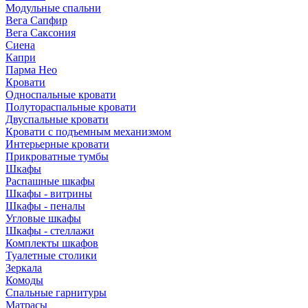
Модульные спальни
Вега Сапфир
Вега Саксония
Сиена
Капри
Парма Нео
Кровати
Односпальные кровати
Полутораспальные кровати
Двуспальные кровати
Кровати с подъемным механизмом
Интерьерные кровати
Прикроватные тумбы
Шкафы
Распашные шкафы
Шкафы - витрины
Шкафы - пеналы
Угловые шкафы
Шкафы - стеллажи
Комплекты шкафов
Туалетные столики
Зеркала
Комоды
Спальные гарнитуры
Матрасы