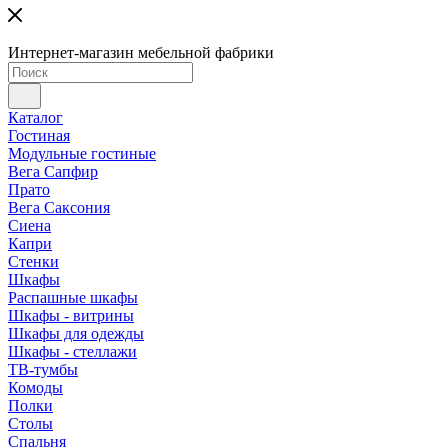
Интернет-магазин мебельной фабрики
Каталог
Гостиная
Модульные гостиные
Вега Сапфир
Прато
Вега Саксония
Сиена
Капри
Стенки
Шкафы
Распашные шкафы
Шкафы - витрины
Шкафы для одежды
Шкафы - стеллажи
ТВ-тумбы
Комоды
Полки
Столы
Спальня