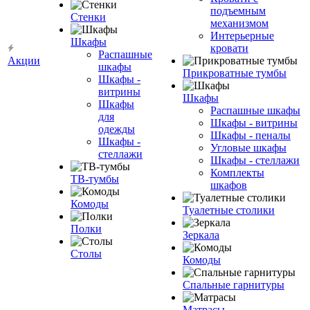
подъемным
Стенки
механизмом
Интерьерные
Шкафы
кровати
Распашные
Акции
шкафы
Прикроватные тумбы
Шкафы -
витрины
Шкафы
Шкафы
Распашные шкафы
для
Шкафы - витрины
одежды
Шкафы - пеналы
Шкафы -
Угловые шкафы
стеллажи
Шкафы - стеллажи
Комплекты
ТВ-тумбы
шкафов
Комоды
Туалетные столики
Полки
Зеркала
Столы
Комоды
Спальные гарнитуры
Матрасы