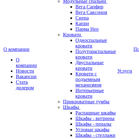
Модульные спальни
Вега Сапфир
Вега Саксония
Сиена
Капри
Парма Нео
Кровати
Односпальные
кровати
О компании
П
Полутораспальные
кровати
О
Двуспальные
компании
кровати
Новости
Услуги
Кровати с
Вакансии
подъемным
Стать
механизмом
дилером
Интерьерные
кровати
Прикроватные тумбы
Шкафы
Распашные шкафы
Шкафы - витрины
Шкафы - пеналы
Угловые шкафы
Шкафы - стеллажи