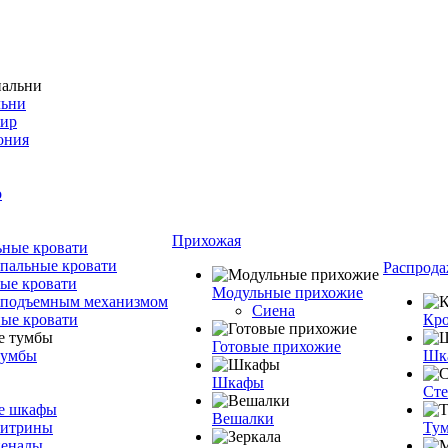
льни
фир
ония
о
Прихожая
ные кровати
пальные кровати
Распрода
ые кровати
Модульные прихожие
 подъемным механизмом
Сиена
ые кровати
Кро
Готовые прихожие
тумбы
Шка
Шкафы
Ст
е шкафы
Вешалки
витрины
Тум
пеналы