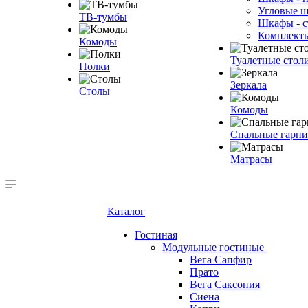
Угловые 
ТВ-тумбы
Шкафы - с
Комплект
Комоды
Туалетные стол
Полки
Зеркала
Столы
Комоды
Спальные гарн
Матрасы
Каталог
Гостиная
Модульные гостиные
Вега Сапфир
Прато
Вега Саксония
Сиена