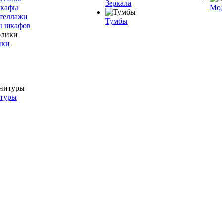
Зеркала
шкафы
Мо
теллажи
Тумбы
ы шкафов
ики
итуры