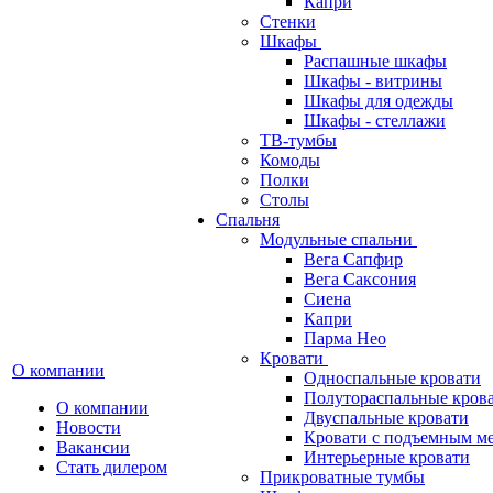
Капри
Стенки
Шкафы
Распашные шкафы
Шкафы - витрины
Шкафы для одежды
Шкафы - стеллажи
ТВ-тумбы
Комоды
Полки
Столы
Спальня
Модульные спальни
Вега Сапфир
Вега Саксония
Сиена
Капри
Парма Нео
Кровати
О компании
Односпальные кровати
Полутораспальные кров
О компании
Двуспальные кровати
Новости
Кровати с подъемным м
Вакансии
Интерьерные кровати
Стать дилером
Прикроватные тумбы