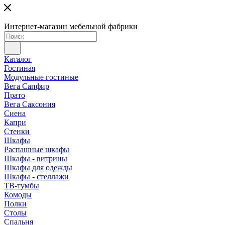
Интернет-магазин мебельной фабрики
Каталог
Гостиная
Модульные гостиные
Вега Сапфир
Прато
Вега Саксония
Сиена
Капри
Стенки
Шкафы
Распашные шкафы
Шкафы - витрины
Шкафы для одежды
Шкафы - стеллажи
ТВ-тумбы
Комоды
Полки
Столы
Спальня