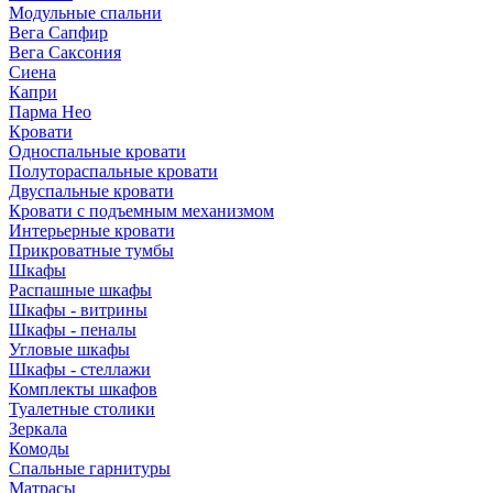
Модульные спальни
Вега Сапфир
Вега Саксония
Сиена
Капри
Парма Нео
Кровати
Односпальные кровати
Полутораспальные кровати
Двуспальные кровати
Кровати с подъемным механизмом
Интерьерные кровати
Прикроватные тумбы
Шкафы
Распашные шкафы
Шкафы - витрины
Шкафы - пеналы
Угловые шкафы
Шкафы - стеллажи
Комплекты шкафов
Туалетные столики
Зеркала
Комоды
Спальные гарнитуры
Матрасы