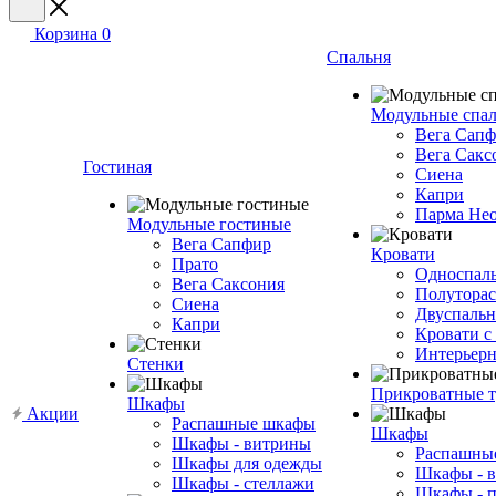
Корзина
0
Спальня
Модульные спа
Вега Сап
Вега Сакс
Гостиная
Сиена
Капри
Парма Не
Модульные гостиные
Вега Сапфир
Кровати
Прато
Односпаль
Вега Саксония
Полуторас
Сиена
Двуспальн
Капри
Кровати с
Интерьерн
Стенки
Прикроватные 
Шкафы
Акции
Распашные шкафы
Шкафы
Шкафы - витрины
Распашны
Шкафы для одежды
Шкафы - 
Шкафы - стеллажи
Шкафы - 