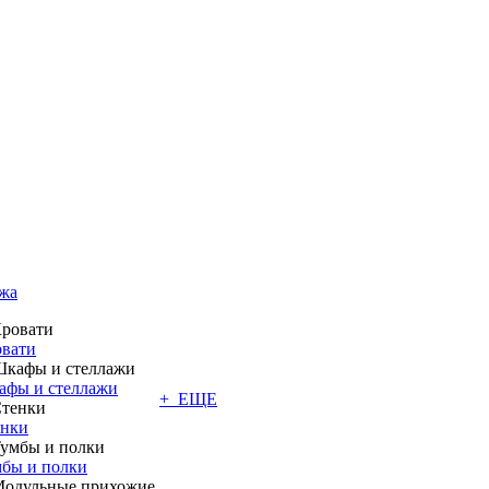
жа
вати
фы и стеллажи
+ ЕЩЕ
енки
бы и полки