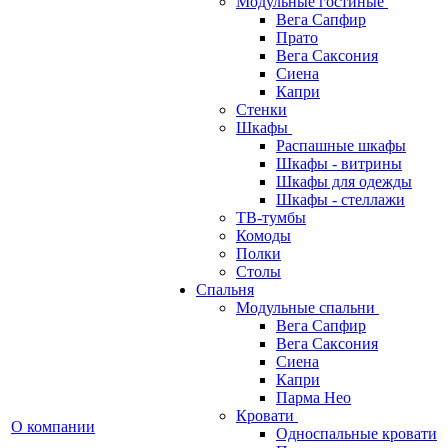
Модульные гостиные
Вега Сапфир
Прато
Вега Саксония
Сиена
Капри
Стенки
Шкафы
Распашные шкафы
Шкафы - витрины
Шкафы для одежды
Шкафы - стеллажи
ТВ-тумбы
Комоды
Полки
Столы
Спальня
Модульные спальни
Вега Сапфир
Вега Саксония
Сиена
Капри
Парма Нео
Кровати
О компании
Односпальные кровати