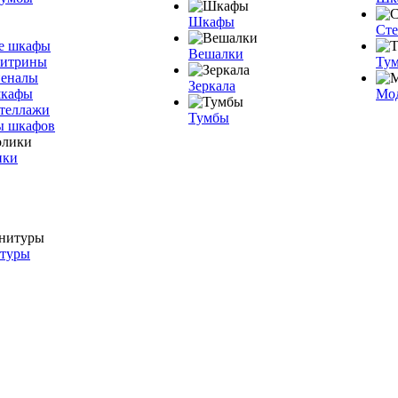
Шкафы
Ст
е шкафы
Вешалки
витрины
Тум
пеналы
Зеркала
шкафы
Мо
теллажи
Тумбы
ы шкафов
ики
итуры