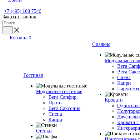
+7 (495) 108 7546
Заказать звонок
Корзина
0
Спальня
Модульные спа
Вега Сап
Вега Сакс
Гостиная
Сиена
Капри
Парма Не
Модульные гостиные
Вега Сапфир
Кровати
Прато
Односпаль
Вега Саксония
Полуторас
Сиена
Двуспальн
Капри
Кровати с
Интерьерн
Стенки
Прикроватные 