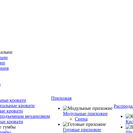
льни
фир
ония
о
Прихожая
ные кровати
пальные кровати
Распрода
ые кровати
Модульные прихожие
 подъемным механизмом
Сиена
ые кровати
Кро
Готовые прихожие
тумбы
Шка