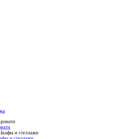
жа
вати
фы и стеллажи