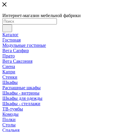
Интернет-магазин мебельной фабрики
Каталог
Гостиная
Модульные гостиные
Вега Сапфир
Прато
Вега Саксония
Сиена
Капри
Стенки
Шкафы
Распашные шкафы
Шкафы - витрины
Шкафы для одежды
Шкафы - стеллажи
ТВ-тумбы
Комоды
Полки
Столы
Спальня