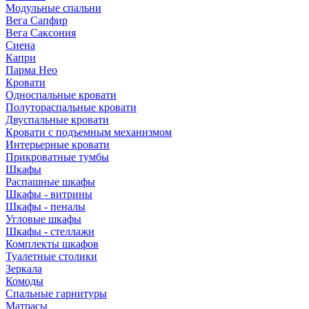
Модульные спальни
Вега Сапфир
Вега Саксония
Сиена
Капри
Парма Нео
Кровати
Односпальные кровати
Полутораспальные кровати
Двуспальные кровати
Кровати с подъемным механизмом
Интерьерные кровати
Прикроватные тумбы
Шкафы
Распашные шкафы
Шкафы - витрины
Шкафы - пеналы
Угловые шкафы
Шкафы - стеллажи
Комплекты шкафов
Туалетные столики
Зеркала
Комоды
Спальные гарнитуры
Матрасы