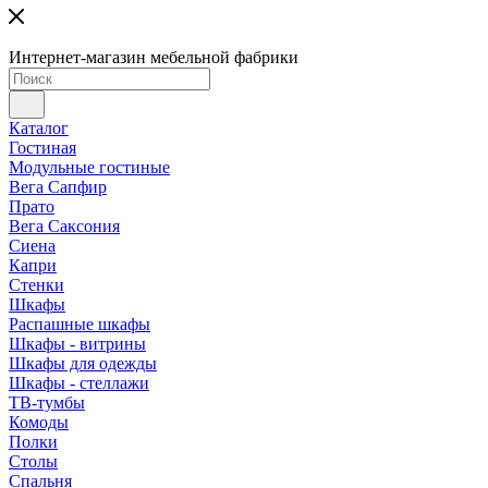
Интернет-магазин мебельной фабрики
Каталог
Гостиная
Модульные гостиные
Вега Сапфир
Прато
Вега Саксония
Сиена
Капри
Стенки
Шкафы
Распашные шкафы
Шкафы - витрины
Шкафы для одежды
Шкафы - стеллажи
ТВ-тумбы
Комоды
Полки
Столы
Спальня