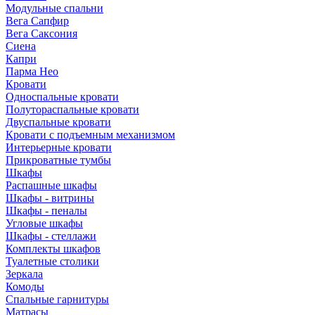
Модульные спальни
Вега Сапфир
Вега Саксония
Сиена
Капри
Парма Нео
Кровати
Односпальные кровати
Полутораспальные кровати
Двуспальные кровати
Кровати с подъемным механизмом
Интерьерные кровати
Прикроватные тумбы
Шкафы
Распашные шкафы
Шкафы - витрины
Шкафы - пеналы
Угловые шкафы
Шкафы - стеллажи
Комплекты шкафов
Туалетные столики
Зеркала
Комоды
Спальные гарнитуры
Матрасы