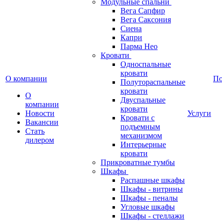
Модульные спальни
Вега Сапфир
Вега Саксония
Сиена
Капри
Парма Нео
Кровати
Односпальные
кровати
О компании
П
Полутораспальные
кровати
О
Двуспальные
компании
кровати
Новости
Услуги
Кровати с
Вакансии
подъемным
Стать
механизмом
дилером
Интерьерные
кровати
Прикроватные тумбы
Шкафы
Распашные шкафы
Шкафы - витрины
Шкафы - пеналы
Угловые шкафы
Шкафы - стеллажи