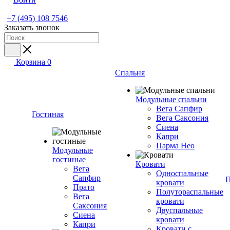
+7 (495) 108 7546
Заказать звонок
Корзина
0
Спальня
Модульные спальни
Вега Сапфир
Гостиная
Вега Саксония
Сиена
Капри
Парма Нео
Модульные
гостиные
Кровати
Вега
Односпальные
Сапфир
П
кровати
Прато
Полутораспальные
Вега
кровати
Саксония
Двуспальные
Сиена
кровати
Капри
Кровати с