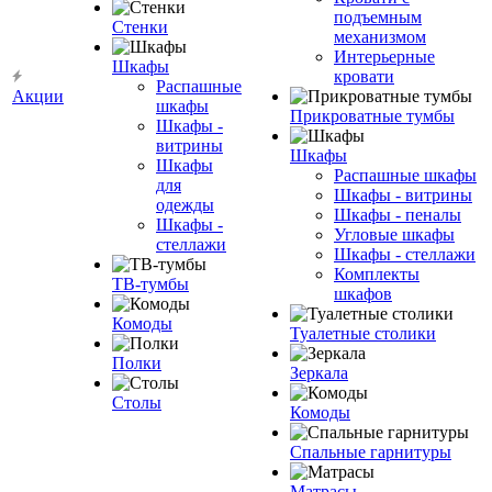
подъемным
Стенки
механизмом
Интерьерные
Шкафы
кровати
Распашные
Акции
шкафы
Прикроватные тумбы
Шкафы -
витрины
Шкафы
Шкафы
Распашные шкафы
для
Шкафы - витрины
одежды
Шкафы - пеналы
Шкафы -
Угловые шкафы
стеллажи
Шкафы - стеллажи
Комплекты
ТВ-тумбы
шкафов
Комоды
Туалетные столики
Полки
Зеркала
Столы
Комоды
Спальные гарнитуры
Матрасы