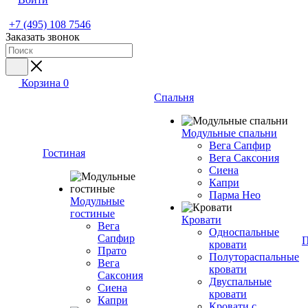
+7 (495) 108 7546
Заказать звонок
Корзина
0
Спальня
Модульные спальни
Вега Сапфир
Гостиная
Вега Саксония
Сиена
Капри
Парма Нео
Модульные
гостиные
Кровати
Вега
Односпальные
Сапфир
П
кровати
Прато
Полутораспальные
Вега
кровати
Саксония
Двуспальные
Сиена
кровати
Капри
Кровати с