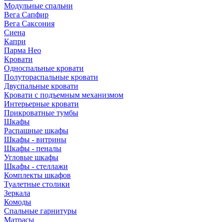
Модульные спальни
Вега Сапфир
Вега Саксония
Сиена
Капри
Парма Нео
Кровати
Односпальные кровати
Полутораспальные кровати
Двуспальные кровати
Кровати с подъемным механизмом
Интерьерные кровати
Прикроватные тумбы
Шкафы
Распашные шкафы
Шкафы - витрины
Шкафы - пеналы
Угловые шкафы
Шкафы - стеллажи
Комплекты шкафов
Туалетные столики
Зеркала
Комоды
Спальные гарнитуры
Матрасы