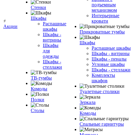
подъемным
Стенки
механизмом
Интерьерные
Шкафы
кровати
Распашные
Акции
шкафы
Прикроватные тумбы
Шкафы -
витрины
Шкафы
Шкафы
Распашные шкафы
для
Шкафы - витрины
одежды
Шкафы - пеналы
Шкафы -
Угловые шкафы
стеллажи
Шкафы - стеллажи
Комплекты
ТВ-тумбы
шкафов
Комоды
Туалетные столики
Полки
Зеркала
Столы
Комоды
Спальные гарнитуры
Матрасы