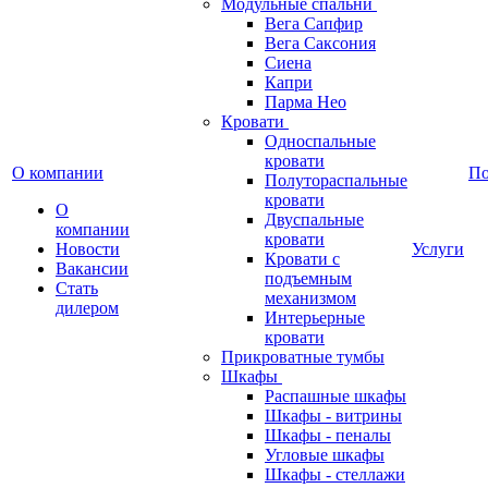
Модульные спальни
Вега Сапфир
Вега Саксония
Сиена
Капри
Парма Нео
Кровати
Односпальные
кровати
О компании
П
Полутораспальные
кровати
О
Двуспальные
компании
кровати
Новости
Услуги
Кровати с
Вакансии
подъемным
Стать
механизмом
дилером
Интерьерные
кровати
Прикроватные тумбы
Шкафы
Распашные шкафы
Шкафы - витрины
Шкафы - пеналы
Угловые шкафы
Шкафы - стеллажи