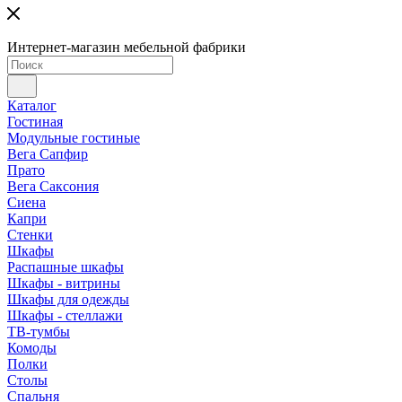
Интернет-магазин мебельной фабрики
Каталог
Гостиная
Модульные гостиные
Вега Сапфир
Прато
Вега Саксония
Сиена
Капри
Стенки
Шкафы
Распашные шкафы
Шкафы - витрины
Шкафы для одежды
Шкафы - стеллажи
ТВ-тумбы
Комоды
Полки
Столы
Спальня