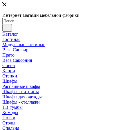
Интернет-магазин мебельной фабрики
Каталог
Гостиная
Модульные гостиные
Вега Сапфир
Прато
Вега Саксония
Сиена
Капри
Стенки
Шкафы
Распашные шкафы
Шкафы - витрины
Шкафы для одежды
Шкафы - стеллажи
ТВ-тумбы
Комоды
Полки
Столы
Спальня