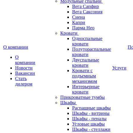
Модульные спальни
Вега Сапфир
Вега Саксония
Сиена
Капри
Парма Нео
Кровати
Односпальные
кровати
О компании
П
Полутораспальные
кровати
О
Двуспальные
компании
кровати
Новости
Услуги
Кровати с
Вакансии
подъемным
Стать
механизмом
дилером
Интерьерные
кровати
Прикроватные тумбы
Шкафы
Распашные шкафы
Шкафы - витрины
Шкафы - пеналы
Угловые шкафы
Шкафы - стеллажи