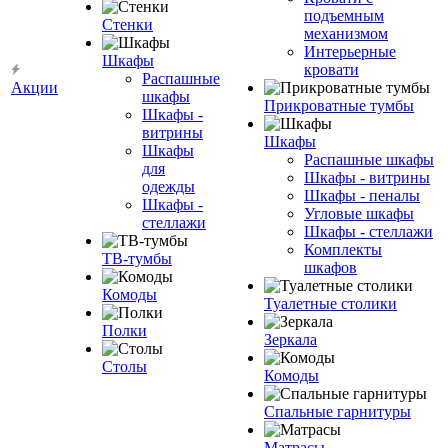
подъемным
Стенки
механизмом
Интерьерные
Шкафы
кровати
Распашные
Акции
шкафы
Прикроватные тумбы
Шкафы -
витрины
Шкафы
Шкафы
Распашные шкафы
для
Шкафы - витрины
одежды
Шкафы - пеналы
Шкафы -
Угловые шкафы
стеллажи
Шкафы - стеллажи
Комплекты
ТВ-тумбы
шкафов
Комоды
Туалетные столики
Полки
Зеркала
Столы
Комоды
Спальные гарнитуры
Матрасы