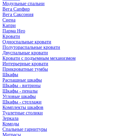
Модульные спальни
Вега Сапфир
Вега Саксония
Сиена
Капри
Парма Нео
Кровати
Односпальные кровати
Полутораспальные кровати
Двуспальные кровати
Кровати с подъемным механизмом
Интерьерные кровати
Прикроватные тумбы
Шкафы
Распашные шкафы
Шкафы - витрины
Шкафы - пеналы
Угловые шкафы
Шкафы - стеллажи
Комплекты шкафов
Туалетные столики
Зеркала
Комоды
Спальные гарнитуры
Матрасы