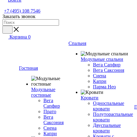
+7 (495) 108 7546
Заказать звонок
Корзина
0
Спальня
Модульные спальни
Вега Сапфир
Гостиная
Вега Саксония
Сиена
Капри
Парма Нео
Модульные
гостиные
Кровати
Вега
Односпальные
Сапфир
П
кровати
Прато
Полутораспальные
Вега
кровати
Саксония
Двуспальные
Сиена
кровати
Капри
Кровати с