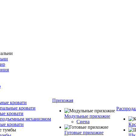
льни
фир
ония
о
Прихожая
ные кровати
пальные кровати
Распрода
ые кровати
Модульные прихожие
 подъемным механизмом
Сиена
ые кровати
Кро
Готовые прихожие
тумбы
Шка