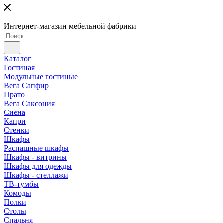
Интернет-магазин мебельной фабрики
Каталог
Гостиная
Модульные гостиные
Вега Сапфир
Прато
Вега Саксония
Сиена
Капри
Стенки
Шкафы
Распашные шкафы
Шкафы - витрины
Шкафы для одежды
Шкафы - стеллажи
ТВ-тумбы
Комоды
Полки
Столы
Спальня