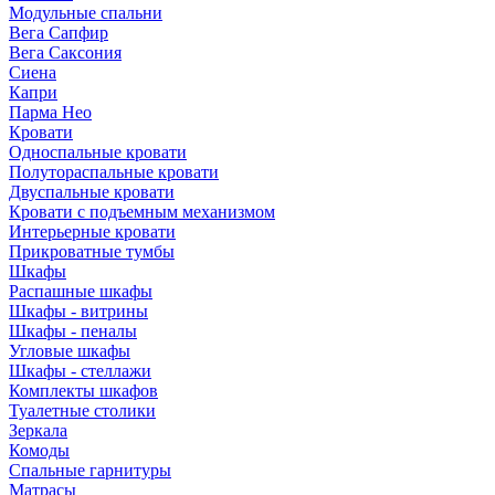
Модульные спальни
Вега Сапфир
Вега Саксония
Сиена
Капри
Парма Нео
Кровати
Односпальные кровати
Полутораспальные кровати
Двуспальные кровати
Кровати с подъемным механизмом
Интерьерные кровати
Прикроватные тумбы
Шкафы
Распашные шкафы
Шкафы - витрины
Шкафы - пеналы
Угловые шкафы
Шкафы - стеллажи
Комплекты шкафов
Туалетные столики
Зеркала
Комоды
Спальные гарнитуры
Матрасы