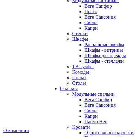
Модульные гостиные
Вега Сапфир
Прато
Вега Саксония
Сиена
Капри
Стенки
Шкафы
Распашные шкафы
Шкафы - витрины
Шкафы для одежды
Шкафы - стеллажи
ТВ-тумбы
Комоды
Полки
Столы
Спальня
Модульные спальни
Вега Сапфир
Вега Саксония
Сиена
Капри
Парма Нео
Кровати
О компании
Односпальные кровати