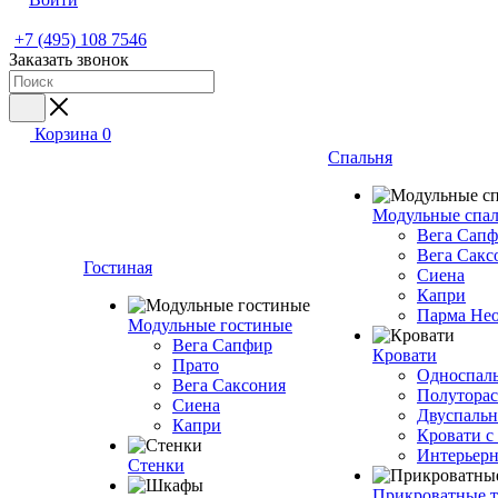
+7 (495) 108 7546
Заказать звонок
Корзина
0
Спальня
Модульные спа
Вега Сап
Вега Сакс
Гостиная
Сиена
Капри
Парма Не
Модульные гостиные
Вега Сапфир
Кровати
Прато
Односпаль
Вега Саксония
Полуторас
Сиена
Двуспальн
Капри
Кровати с
Интерьерн
Стенки
Прикроватные 