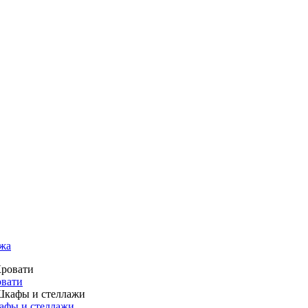
жа
вати
фы и стеллажи