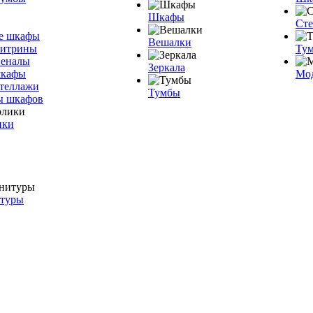
Шкафы
Ст
е шкафы
Вешалки
витрины
Тум
пеналы
Зеркала
шкафы
Мо
теллажи
Тумбы
ы шкафов
ики
итуры