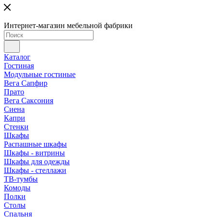
Интернет-магазин мебельной фабрики
Каталог
Гостиная
Модульные гостиные
Вега Сапфир
Прато
Вега Саксония
Сиена
Капри
Стенки
Шкафы
Распашные шкафы
Шкафы - витрины
Шкафы для одежды
Шкафы - стеллажи
ТВ-тумбы
Комоды
Полки
Столы
Спальня