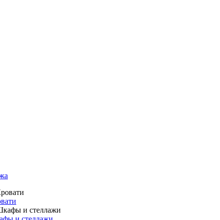
жа
вати
фы и стеллажи