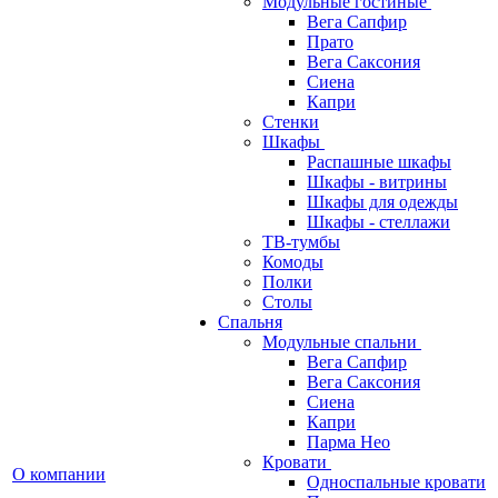
Модульные гостиные
Вега Сапфир
Прато
Вега Саксония
Сиена
Капри
Стенки
Шкафы
Распашные шкафы
Шкафы - витрины
Шкафы для одежды
Шкафы - стеллажи
ТВ-тумбы
Комоды
Полки
Столы
Спальня
Модульные спальни
Вега Сапфир
Вега Саксония
Сиена
Капри
Парма Нео
Кровати
О компании
Односпальные кровати