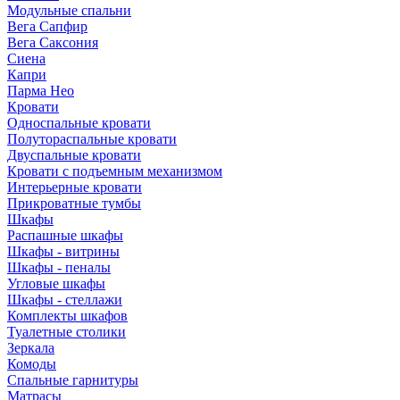
Модульные спальни
Вега Сапфир
Вега Саксония
Сиена
Капри
Парма Нео
Кровати
Односпальные кровати
Полутораспальные кровати
Двуспальные кровати
Кровати с подъемным механизмом
Интерьерные кровати
Прикроватные тумбы
Шкафы
Распашные шкафы
Шкафы - витрины
Шкафы - пеналы
Угловые шкафы
Шкафы - стеллажи
Комплекты шкафов
Туалетные столики
Зеркала
Комоды
Спальные гарнитуры
Матрасы