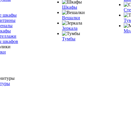
Шкафы
Ст
е шкафы
Вешалки
витрины
Тум
пеналы
Зеркала
шкафы
Мо
теллажи
Тумбы
ы шкафов
ики
итуры