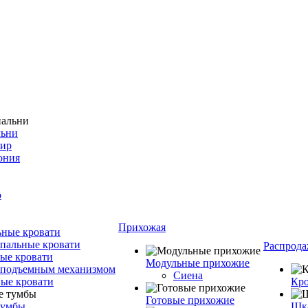
льни
фир
ония
о
Прихожая
ные кровати
пальные кровати
Распрода
ые кровати
Модульные прихожие
 подъемным механизмом
Сиена
ые кровати
Кро
Готовые прихожие
тумбы
Шка