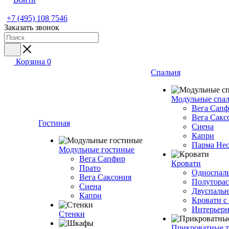
+7 (495) 108 7546
Заказать звонок
Корзина
0
Спальня
Модульные спа
Вега Сап
Вега Сакс
Гостиная
Сиена
Капри
Парма Не
Модульные гостиные
Вега Сапфир
Кровати
Прато
Односпаль
Вега Саксония
Полуторас
Сиена
Двуспальн
Капри
Кровати с
Интерьерн
Стенки
Прикроватные 