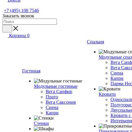
+7 (495) 108 7546
Заказать звонок
Корзина
0
Спальня
Модульные спа
Вега Сап
Вега Сакс
Гостиная
Сиена
Капри
Парма Не
Модульные гостиные
Вега Сапфир
Кровати
Прато
Односпаль
Вега Саксония
Полуторас
Сиена
Двуспальн
Капри
Кровати с
Интерьерн
Стенки
Прикроватные 