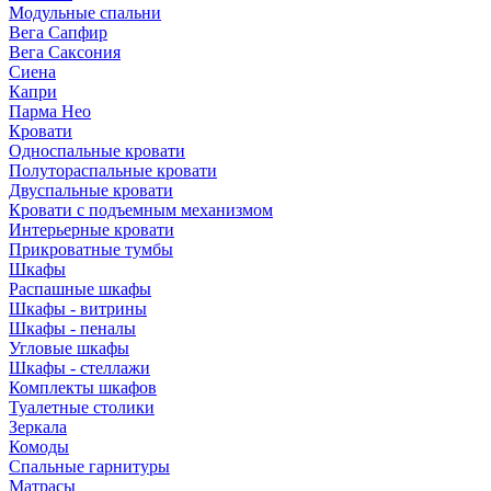
Модульные спальни
Вега Сапфир
Вега Саксония
Сиена
Капри
Парма Нео
Кровати
Односпальные кровати
Полутораспальные кровати
Двуспальные кровати
Кровати с подъемным механизмом
Интерьерные кровати
Прикроватные тумбы
Шкафы
Распашные шкафы
Шкафы - витрины
Шкафы - пеналы
Угловые шкафы
Шкафы - стеллажи
Комплекты шкафов
Туалетные столики
Зеркала
Комоды
Спальные гарнитуры
Матрасы