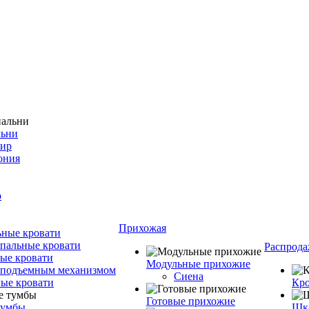
льни
фир
ония
о
Прихожая
ные кровати
пальные кровати
Распрода
ые кровати
Модульные прихожие
 подъемным механизмом
Сиена
ые кровати
Кро
Готовые прихожие
тумбы
Шка