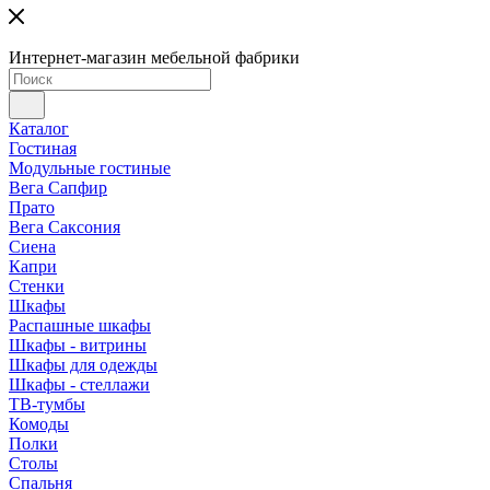
Интернет-магазин мебельной фабрики
Каталог
Гостиная
Модульные гостиные
Вега Сапфир
Прато
Вега Саксония
Сиена
Капри
Стенки
Шкафы
Распашные шкафы
Шкафы - витрины
Шкафы для одежды
Шкафы - стеллажи
ТВ-тумбы
Комоды
Полки
Столы
Спальня