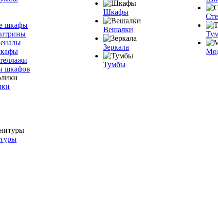
Шкафы
Ст
е шкафы
Вешалки
витрины
Тум
пеналы
Зеркала
шкафы
Мо
теллажи
Тумбы
ы шкафов
ики
итуры