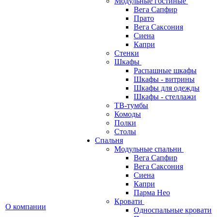
Модульные гостиные
Вега Сапфир
Прато
Вега Саксония
Сиена
Капри
Стенки
Шкафы
Распашные шкафы
Шкафы - витрины
Шкафы для одежды
Шкафы - стеллажи
ТВ-тумбы
Комоды
Полки
Столы
Спальня
Модульные спальни
Вега Сапфир
Вега Саксония
Сиена
Капри
Парма Нео
Кровати
О компании
Односпальные кровати