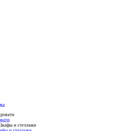
жа
вати
фы и стеллажи