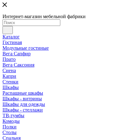
Интернет-магазин мебельной фабрики
Каталог
Гостиная
Модульные гостиные
Вега Сапфир
Прато
Вега Саксония
Сиена
Капри
Стенки
Шкафы
Распашные шкафы
Шкафы - витрины
Шкафы для одежды
Шкафы - стеллажи
ТВ-тумбы
Комоды
Полки
Столы
Спальня