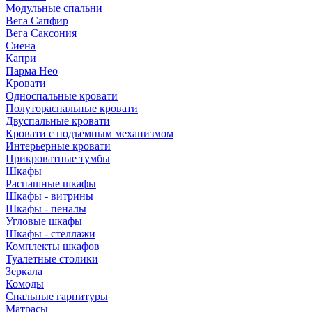
Модульные спальни
Вега Сапфир
Вега Саксония
Сиена
Капри
Парма Нео
Кровати
Односпальные кровати
Полутораспальные кровати
Двуспальные кровати
Кровати с подъемным механизмом
Интерьерные кровати
Прикроватные тумбы
Шкафы
Распашные шкафы
Шкафы - витрины
Шкафы - пеналы
Угловые шкафы
Шкафы - стеллажи
Комплекты шкафов
Туалетные столики
Зеркала
Комоды
Спальные гарнитуры
Матрасы