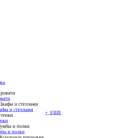
жа
вати
фы и стеллажи
+ ЕЩЕ
енки
бы и полки