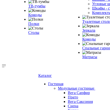
Угловые 
ТВ-тумбы
Шкафы - с
Комплект
Комоды
Туалетные стол
Полки
Зеркала
Столы
Комоды
Спальные гарн
Матрасы
Каталог
Гостиная
Модульные гостиные
Вега Сапфир
Прато
Вега Саксония
Сиена