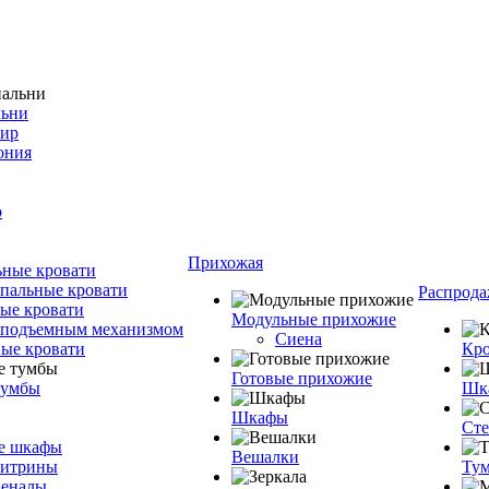
льни
фир
ония
о
Прихожая
ные кровати
пальные кровати
Распрода
ые кровати
Модульные прихожие
 подъемным механизмом
Сиена
ые кровати
Кро
Готовые прихожие
тумбы
Шка
Шкафы
Ст
е шкафы
Вешалки
витрины
Тум
пеналы