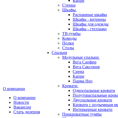
Капри
Стенки
Шкафы
Распашные шкафы
Шкафы - витрины
Шкафы для одежды
Шкафы - стеллажи
ТВ-тумбы
Комоды
Полки
Столы
Спальня
Модульные спальни
Вега Сапфир
Вега Саксония
Сиена
Капри
Парма Нео
Кровати
О компании
Односпальные кровати
Полутораспальные кров
О компании
Двуспальные кровати
Новости
Кровати с подъемным м
Вакансии
Интерьерные кровати
Стать дилером
Прикроватные тумбы