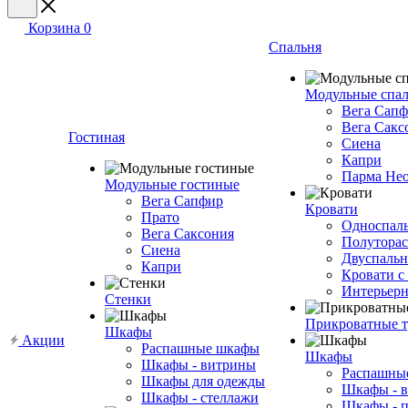
Корзина
0
Спальня
Модульные спа
Вега Сап
Вега Сакс
Гостиная
Сиена
Капри
Парма Не
Модульные гостиные
Вега Сапфир
Кровати
Прато
Односпаль
Вега Саксония
Полуторас
Сиена
Двуспальн
Капри
Кровати с
Интерьерн
Стенки
Прикроватные 
Шкафы
Акции
Распашные шкафы
Шкафы
Шкафы - витрины
Распашны
Шкафы для одежды
Шкафы - 
Шкафы - стеллажи
Шкафы - 