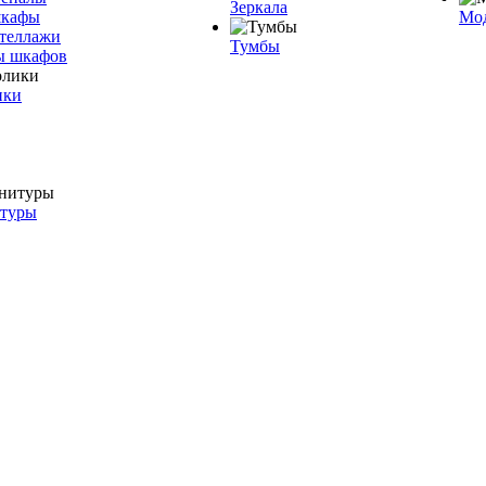
Зеркала
шкафы
Мо
теллажи
Тумбы
ы шкафов
ики
итуры