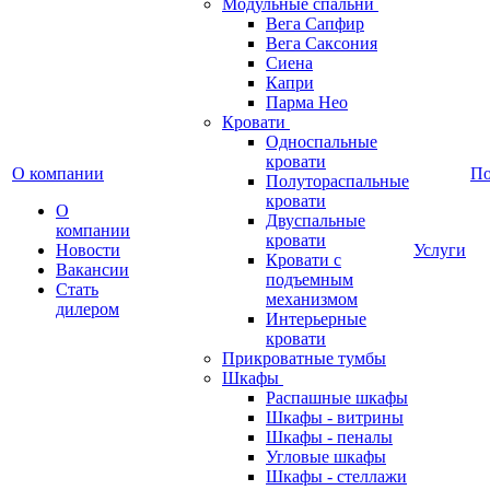
Модульные спальни
Вега Сапфир
Вега Саксония
Сиена
Капри
Парма Нео
Кровати
Односпальные
кровати
О компании
П
Полутораспальные
кровати
О
Двуспальные
компании
кровати
Новости
Услуги
Кровати с
Вакансии
подъемным
Стать
механизмом
дилером
Интерьерные
кровати
Прикроватные тумбы
Шкафы
Распашные шкафы
Шкафы - витрины
Шкафы - пеналы
Угловые шкафы
Шкафы - стеллажи