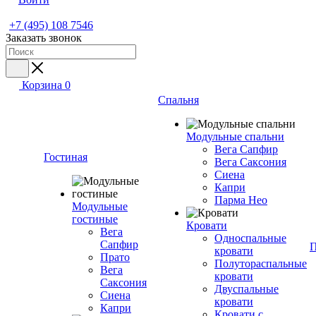
+7 (495) 108 7546
Заказать звонок
Корзина
0
Спальня
Модульные спальни
Вега Сапфир
Гостиная
Вега Саксония
Сиена
Капри
Парма Нео
Модульные
гостиные
Кровати
Вега
Односпальные
Сапфир
П
кровати
Прато
Полутораспальные
Вега
кровати
Саксония
Двуспальные
Сиена
кровати
Капри
Кровати с