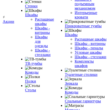
подъемным
Стенки
механизмом
Интерьерные
Шкафы
кровати
Распашные
Акции
шкафы
Прикроватные тумбы
Шкафы -
витрины
Шкафы
Шкафы
Распашные шкафы
для
Шкафы - витрины
одежды
Шкафы - пеналы
Шкафы -
Угловые шкафы
стеллажи
Шкафы - стеллажи
Комплекты
ТВ-тумбы
шкафов
Комоды
Туалетные столики
Полки
Зеркала
Столы
Комоды
Спальные гарнитуры
Матрасы