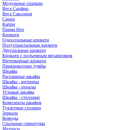
Модульные спальни
Вега Сапфир
Вега Саксония
Сиена
Капри
Парма Нео
Кровати
Односпальные кровати
Полутораспальные кровати
Двуспальные кровати
Кровати с подъемным механизмом
Интерьерные кровати
Прикроватные тумбы
Шкафы
Распашные шкафы
Шкафы - витрины
Шкафы - пеналы
Угловые шкафы
Шкафы - стеллажи
Комплекты шкафов
Туалетные столики
Зеркала
Комоды
Спальные гарнитуры
Матрасы