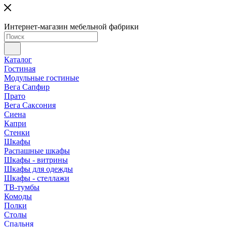
Интернет-магазин мебельной фабрики
Каталог
Гостиная
Модульные гостиные
Вега Сапфир
Прато
Вега Саксония
Сиена
Капри
Стенки
Шкафы
Распашные шкафы
Шкафы - витрины
Шкафы для одежды
Шкафы - стеллажи
ТВ-тумбы
Комоды
Полки
Столы
Спальня