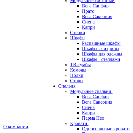
Модульные гостиные
Вега Сапфир
Прато
Вега Саксония
Сиена
Капри
Стенки
Шкафы
Распашные шкафы
Шкафы - витрины
Шкафы для одежды
Шкафы - стеллажи
ТВ-тумбы
Комоды
Полки
Столы
Спальня
Модульные спальни
Вега Сапфир
Вега Саксония
Сиена
Капри
Парма Нео
Кровати
О компании
Односпальные кровати