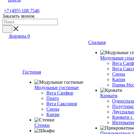
+7 (495) 108 7546
Заказать звонок
Корзина
0
Спальня
Модульные спа
Вега Сап
Вега Сакс
Гостиная
Сиена
Капри
Парма Не
Модульные гостиные
Вега Сапфир
Кровати
Прато
Односпаль
Вега Саксония
Полуторас
Сиена
Двуспальн
Капри
Кровати с
Интерьерн
Стенки
Прикроватные 