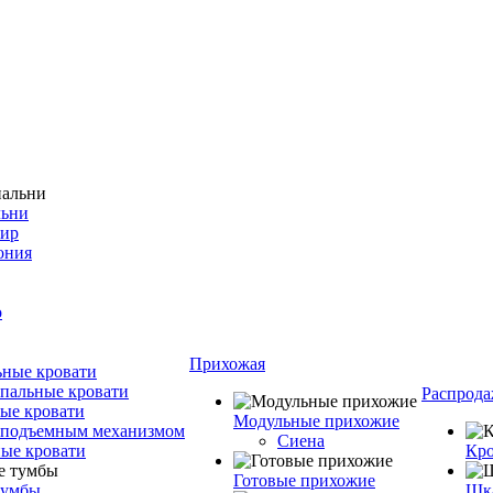
льни
фир
ония
о
Прихожая
ные кровати
пальные кровати
Распрода
ые кровати
Модульные прихожие
 подъемным механизмом
Сиена
ые кровати
Кро
Готовые прихожие
тумбы
Шка