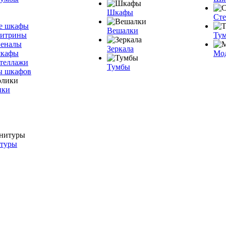
Шкафы
Ст
е шкафы
Вешалки
витрины
Тум
пеналы
Зеркала
шкафы
Мо
теллажи
Тумбы
ы шкафов
ики
итуры