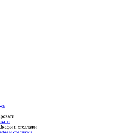
жа
вати
фы и стеллажи