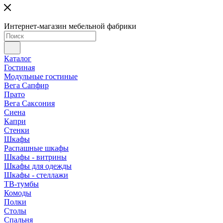
Интернет-магазин мебельной фабрики
Каталог
Гостиная
Модульные гостиные
Вега Сапфир
Прато
Вега Саксония
Сиена
Капри
Стенки
Шкафы
Распашные шкафы
Шкафы - витрины
Шкафы для одежды
Шкафы - стеллажи
ТВ-тумбы
Комоды
Полки
Столы
Спальня