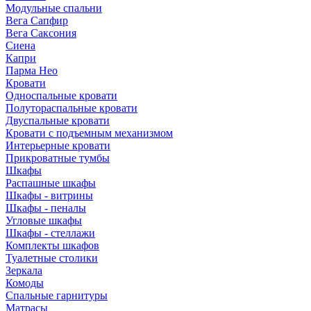
Модульные спальни
Вега Сапфир
Вега Саксония
Сиена
Капри
Парма Нео
Кровати
Односпальные кровати
Полутораспальные кровати
Двуспальные кровати
Кровати с подъемным механизмом
Интерьерные кровати
Прикроватные тумбы
Шкафы
Распашные шкафы
Шкафы - витрины
Шкафы - пеналы
Угловые шкафы
Шкафы - стеллажи
Комплекты шкафов
Туалетные столики
Зеркала
Комоды
Спальные гарнитуры
Матрасы