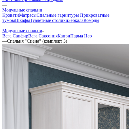
—
Модульные спальни
Кровати
Матрасы
Спальные гарнитуры
Прикроватные
тумбы
Шкафы
Туалетные столики
Зеркала
Комоды
—
Модульные спальни
Вега Сапфир
Вега Саксония
Капри
Парма Нео
—
Спальня "Сиена" (комплект 3)