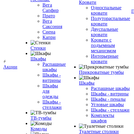
Кровати
Вега
Односпальные
Сапфир
П
кровати
Прато
Полутораспальные
Вега
кровати
Саксония
Двуспальные
Сиена
кровати
Капри
Кровати с
подъемным
Стенки
механизмом
Интерьерные
Шкафы
кровати
Распашные
Акции
шкафы
Прикроватные тумбы
Шкафы -
витрины
Шкафы
Шкафы
Распашные шкафы
для
Шкафы - витрины
одежды
Шкафы - пеналы
Шкафы -
Угловые шкафы
стеллажи
Шкафы - стеллажи
Комплекты
ТВ-тумбы
шкафов
Комоды
Туалетные столики