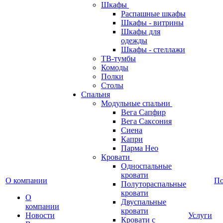
Шкафы
Распашные шкафы
Шкафы - витрины
Шкафы для
одежды
Шкафы - стеллажи
ТВ-тумбы
Комоды
Полки
Столы
Спальня
Модульные спальни
Вега Сапфир
Вега Саксония
Сиена
Капри
Парма Нео
Кровати
Односпальные
кровати
О компании
П
Полутораспальные
кровати
О
Двуспальные
компании
кровати
Новости
Услуги
Кровати с