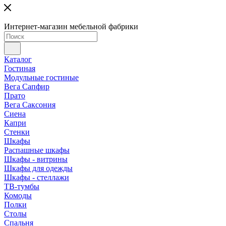
Интернет-магазин мебельной фабрики
Каталог
Гостиная
Модульные гостиные
Вега Сапфир
Прато
Вега Саксония
Сиена
Капри
Стенки
Шкафы
Распашные шкафы
Шкафы - витрины
Шкафы для одежды
Шкафы - стеллажи
ТВ-тумбы
Комоды
Полки
Столы
Спальня