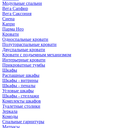
Модульные спальни
Вега Сапфир
Вега Саксония
Сиена
Капри
Парма Нео
Кровати
Односпальные кровати
Полутораспальные кровати
Двуспальные кровати
Кровати с подъемным механизмом
Интерьерные кровати
Прикроватные тумбы
Шкафы
Распашные шкафы
Шкафы - витрины
Шкафы - пеналы
Угловые шкафы
Шкафы - стеллажи
Комплекты шкафов
Туалетные столики
Зеркала
Комоды
Спальные гарнитуры
Матрасы