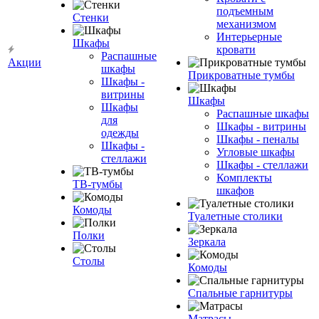
подъемным
Стенки
механизмом
Интерьерные
Шкафы
кровати
Распашные
Акции
шкафы
Прикроватные тумбы
Шкафы -
витрины
Шкафы
Шкафы
Распашные шкафы
для
Шкафы - витрины
одежды
Шкафы - пеналы
Шкафы -
Угловые шкафы
стеллажи
Шкафы - стеллажи
Комплекты
ТВ-тумбы
шкафов
Комоды
Туалетные столики
Полки
Зеркала
Столы
Комоды
Спальные гарнитуры
Матрасы