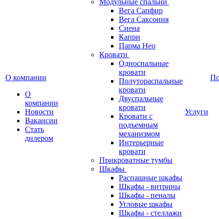
Модульные спальни
Вега Сапфир
Вега Саксония
Сиена
Капри
Парма Нео
Кровати
Односпальные
кровати
О компании
П
Полутораспальные
кровати
О
Двуспальные
компании
кровати
Новости
Услуги
Кровати с
Вакансии
подъемным
Стать
механизмом
дилером
Интерьерные
кровати
Прикроватные тумбы
Шкафы
Распашные шкафы
Шкафы - витрины
Шкафы - пеналы
Угловые шкафы
Шкафы - стеллажи