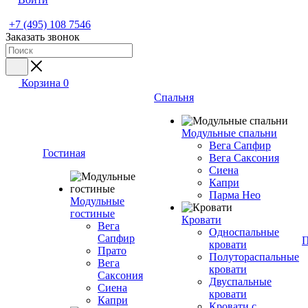
+7 (495) 108 7546
Заказать звонок
Корзина
0
Спальня
Модульные спальни
Вега Сапфир
Гостиная
Вега Саксония
Сиена
Капри
Парма Нео
Модульные
гостиные
Кровати
Вега
Односпальные
Сапфир
П
кровати
Прато
Полутораспальные
Вега
кровати
Саксония
Двуспальные
Сиена
кровати
Капри
Кровати с