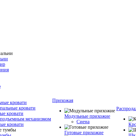
льни
фир
ония
о
Прихожая
ные кровати
пальные кровати
Распрода
ые кровати
Модульные прихожие
 подъемным механизмом
Сиена
ые кровати
Кро
Готовые прихожие
тумбы
Шка