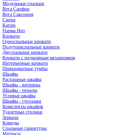
Модульные спальни
Вега Сапфир
Вега Саксония
Сиена
Капри
Парма Нео
Кровати
Односпальные кровати
Полутораспальные кровати
Двуспальные кровати
Кровати с подъемным механизмом
Интерьерные кровати
Прикроватные тумбы
Шкафы
Распашные шкафы
Шкафы - витрины
Шкафы - пеналы
Угловые шкафы
Шкафы - стеллажи
Комплекты шкафов
Туалетные столики
Зеркала
Комоды
Спальные гарнитуры
Матрасы