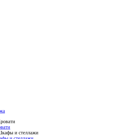
жа
вати
фы и стеллажи