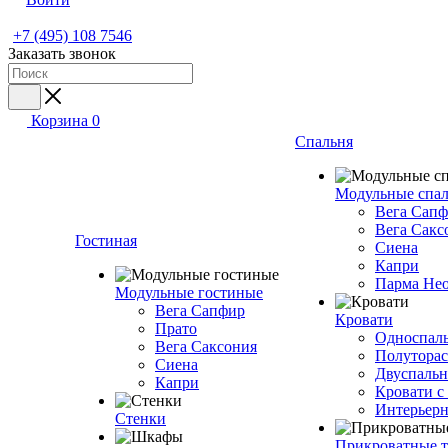
+7 (495) 108 7546
Заказать звонок
Корзина
0
Спальня
Модульные спа
Вега Сап
Вега Сакс
Гостиная
Сиена
Капри
Парма Не
Модульные гостиные
Вега Сапфир
Кровати
Прато
Односпаль
Вега Саксония
Полуторас
Сиена
Двуспальн
Капри
Кровати с
Интерьерн
Стенки
Прикроватные 