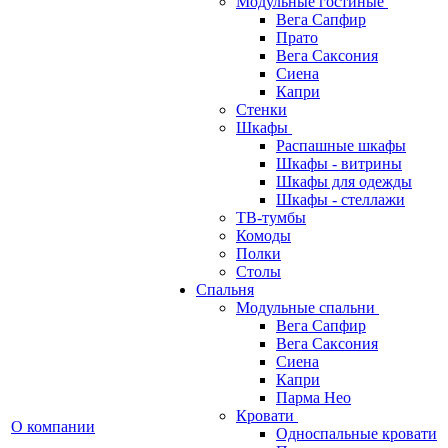
Модульные гостиные
Вега Сапфир
Прато
Вега Саксония
Сиена
Капри
Стенки
Шкафы
Распашные шкафы
Шкафы - витрины
Шкафы для одежды
Шкафы - стеллажи
ТВ-тумбы
Комоды
Полки
Столы
Спальня
Модульные спальни
Вега Сапфир
Вега Саксония
Сиена
Капри
Парма Нео
Кровати
О компании
Односпальные кровати