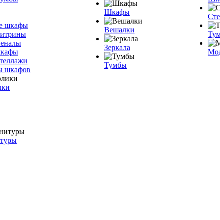
Шкафы
Ст
е шкафы
Вешалки
витрины
Тум
пеналы
Зеркала
шкафы
Мо
теллажи
Тумбы
ы шкафов
ики
итуры