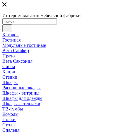
Интернет-магазин мебельной фабрики
Каталог
Гостиная
Модульные гостиные
Вега Сапфир
Прато
Вега Саксония
Сиена
Капри
Стенки
Шкафы
Распашные шкафы
Шкафы - витрины
Шкафы для одежды
Шкафы - стеллажи
ТВ-тумбы
Комоды
Полки
Столы
Спальня