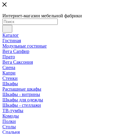
Интернет-магазин мебельной фабрики
Каталог
Гостиная
Модульные гостиные
Вега Сапфир
Прато
Вега Саксония
Сиена
Капри
Стенки
Шкафы
Распашные шкафы
Шкафы - витрины
Шкафы для одежды
Шкафы - стеллажи
ТВ-тумбы
Комоды
Полки
Столы
Спальня