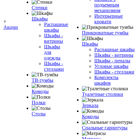
подъемным
Стенки
механизмом
Интерьерные
Шкафы
кровати
Распашные
Акции
шкафы
Прикроватные тумбы
Шкафы -
витрины
Шкафы
Шкафы
Распашные шкафы
для
Шкафы - витрины
одежды
Шкафы - пеналы
Шкафы -
Угловые шкафы
стеллажи
Шкафы - стеллажи
Комплекты
ТВ-тумбы
шкафов
Комоды
Туалетные столики
Полки
Зеркала
Столы
Комоды
Спальные гарнитуры
Матрасы