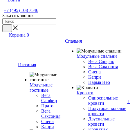
+7 (495) 108 7546
Заказать звонок
Корзина
0
Спальня
Модульные спальни
Вега Сапфир
Гостиная
Вега Саксония
Сиена
Капри
Парма Нео
Модульные
гостиные
Кровати
Вега
Односпальные
Сапфир
П
кровати
Прато
Полутораспальные
Вега
кровати
Саксония
Двуспальные
Сиена
кровати
Капри
Кровати с