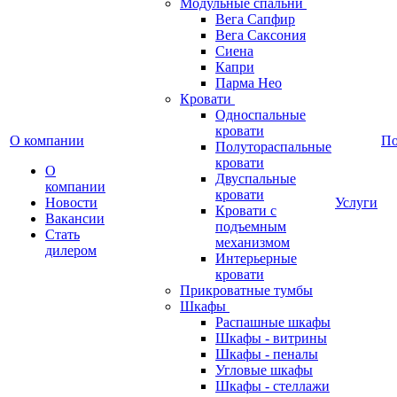
Модульные спальни
Вега Сапфир
Вега Саксония
Сиена
Капри
Парма Нео
Кровати
Односпальные
кровати
О компании
П
Полутораспальные
кровати
О
Двуспальные
компании
кровати
Новости
Услуги
Кровати с
Вакансии
подъемным
Стать
механизмом
дилером
Интерьерные
кровати
Прикроватные тумбы
Шкафы
Распашные шкафы
Шкафы - витрины
Шкафы - пеналы
Угловые шкафы
Шкафы - стеллажи