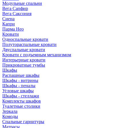
Модульные спальни
Вега Сапфир
Вега Саксония
Сиена
Капри
Парма Нео
Кровати
Односпальные кровати
Полутораспальные кровати
Двуспальные кровати
Кровати с подъемным механизмом
Интерьерные кровати
Прикроватные тумбы
Шкафы
Распашные шкафы
Шкафы - витрины
Шкафы - пеналы
Угловые шкафы
Шкафы - стеллажи
Комплекты шкафов
Туалетные столики
Зеркала
Комоды
Спальные гарнитуры
Матрасы