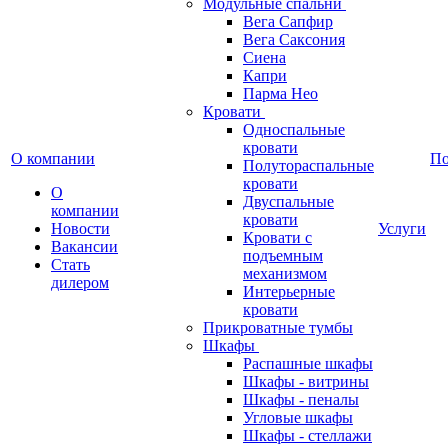
Модульные спальни
Вега Сапфир
Вега Саксония
Сиена
Капри
Парма Нео
Кровати
Односпальные
кровати
О компании
П
Полутораспальные
кровати
О
Двуспальные
компании
кровати
Новости
Услуги
Кровати с
Вакансии
подъемным
Стать
механизмом
дилером
Интерьерные
кровати
Прикроватные тумбы
Шкафы
Распашные шкафы
Шкафы - витрины
Шкафы - пеналы
Угловые шкафы
Шкафы - стеллажи