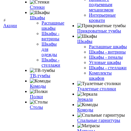
подъемным
Стенки
механизмом
Интерьерные
Шкафы
кровати
Распашные
Акции
шкафы
Прикроватные тумбы
Шкафы -
витрины
Шкафы
Шкафы
Распашные шкафы
для
Шкафы - витрины
одежды
Шкафы - пеналы
Шкафы -
Угловые шкафы
стеллажи
Шкафы - стеллажи
Комплекты
ТВ-тумбы
шкафов
Комоды
Туалетные столики
Полки
Зеркала
Столы
Комоды
Спальные гарнитуры
Матрасы