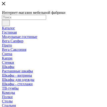
Интернет-магазин мебельной фабрики
Каталог
Гостиная
Модульные гостиные
Вега Сапфир
Прато
Вега Саксония
Сиена
Капри
Стенки
Шкафы
Распашные шкафы
Шкафы - витрины
Шкафы для одежды
Шкафы - стеллажи
ТВ-тумбы
Комоды
Полки
Столы
Спальня