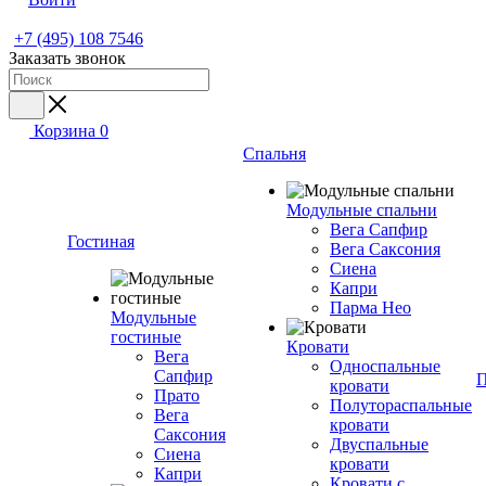
+7 (495) 108 7546
Заказать звонок
Корзина
0
Спальня
Модульные спальни
Вега Сапфир
Гостиная
Вега Саксония
Сиена
Капри
Парма Нео
Модульные
гостиные
Кровати
Вега
Односпальные
Сапфир
П
кровати
Прато
Полутораспальные
Вега
кровати
Саксония
Двуспальные
Сиена
кровати
Капри
Кровати с