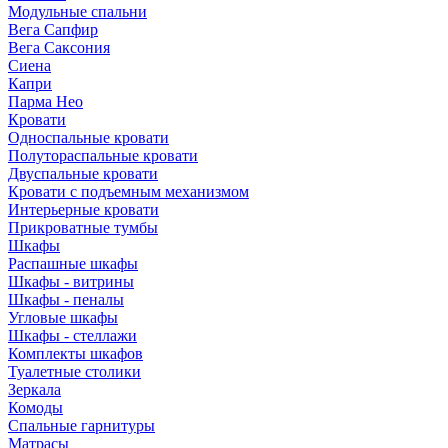
Модульные спальни
Вега Сапфир
Вега Саксония
Сиена
Капри
Парма Нео
Кровати
Односпальные кровати
Полутораспальные кровати
Двуспальные кровати
Кровати с подъемным механизмом
Интерьерные кровати
Прикроватные тумбы
Шкафы
Распашные шкафы
Шкафы - витрины
Шкафы - пеналы
Угловые шкафы
Шкафы - стеллажи
Комплекты шкафов
Туалетные столики
Зеркала
Комоды
Спальные гарнитуры
Матрасы