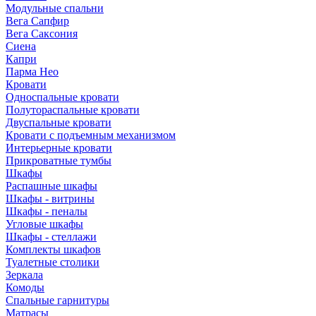
Модульные спальни
Вега Сапфир
Вега Саксония
Сиена
Капри
Парма Нео
Кровати
Односпальные кровати
Полутораспальные кровати
Двуспальные кровати
Кровати с подъемным механизмом
Интерьерные кровати
Прикроватные тумбы
Шкафы
Распашные шкафы
Шкафы - витрины
Шкафы - пеналы
Угловые шкафы
Шкафы - стеллажи
Комплекты шкафов
Туалетные столики
Зеркала
Комоды
Спальные гарнитуры
Матрасы