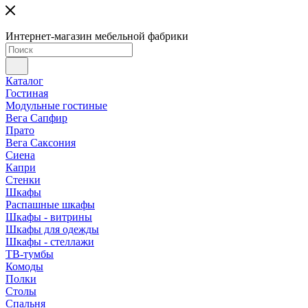
Интернет-магазин мебельной фабрики
Каталог
Гостиная
Модульные гостиные
Вега Сапфир
Прато
Вега Саксония
Сиена
Капри
Стенки
Шкафы
Распашные шкафы
Шкафы - витрины
Шкафы для одежды
Шкафы - стеллажи
ТВ-тумбы
Комоды
Полки
Столы
Спальня