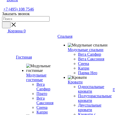
+7 (495) 108 7546
Заказать звонок
Корзина
0
Спальня
Модульные спальни
Вега Сапфир
Гостиная
Вега Саксония
Сиена
Капри
Парма Нео
Модульные
гостиные
Кровати
Вега
Односпальные
Сапфир
П
кровати
Прато
Полутораспальные
Вега
кровати
Саксония
Двуспальные
Сиена
кровати
Капри
Кровати с