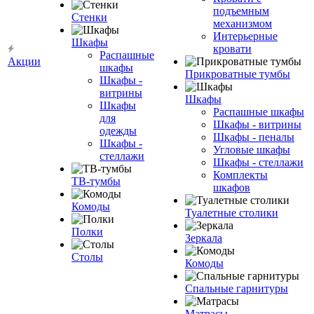
подъемным
Стенки
механизмом
Интерьерные
Шкафы
кровати
Распашные
Акции
шкафы
Прикроватные тумбы
Шкафы -
витрины
Шкафы
Шкафы
Распашные шкафы
для
Шкафы - витрины
одежды
Шкафы - пеналы
Шкафы -
Угловые шкафы
стеллажи
Шкафы - стеллажи
Комплекты
ТВ-тумбы
шкафов
Комоды
Туалетные столики
Полки
Зеркала
Столы
Комоды
Спальные гарнитуры
Матрасы