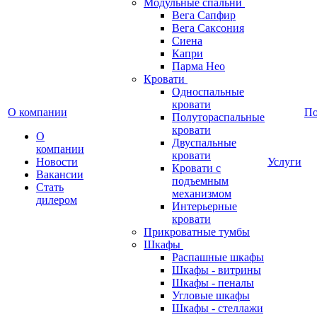
Модульные спальни
Вега Сапфир
Вега Саксония
Сиена
Капри
Парма Нео
Кровати
Односпальные
кровати
О компании
П
Полутораспальные
кровати
О
Двуспальные
компании
кровати
Новости
Услуги
Кровати с
Вакансии
подъемным
Стать
механизмом
дилером
Интерьерные
кровати
Прикроватные тумбы
Шкафы
Распашные шкафы
Шкафы - витрины
Шкафы - пеналы
Угловые шкафы
Шкафы - стеллажи