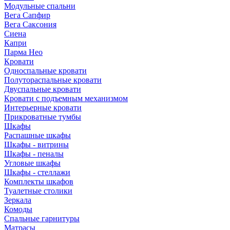
Модульные спальни
Вега Сапфир
Вега Саксония
Сиена
Капри
Парма Нео
Кровати
Односпальные кровати
Полутораспальные кровати
Двуспальные кровати
Кровати с подъемным механизмом
Интерьерные кровати
Прикроватные тумбы
Шкафы
Распашные шкафы
Шкафы - витрины
Шкафы - пеналы
Угловые шкафы
Шкафы - стеллажи
Комплекты шкафов
Туалетные столики
Зеркала
Комоды
Спальные гарнитуры
Матрасы