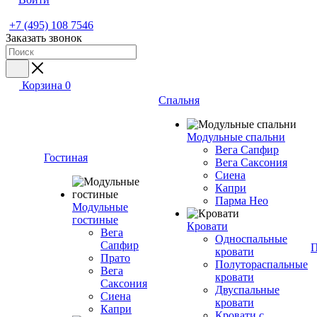
+7 (495) 108 7546
Заказать звонок
Корзина
0
Спальня
Модульные спальни
Вега Сапфир
Гостиная
Вега Саксония
Сиена
Капри
Парма Нео
Модульные
гостиные
Кровати
Вега
Односпальные
Сапфир
П
кровати
Прато
Полутораспальные
Вега
кровати
Саксония
Двуспальные
Сиена
кровати
Капри
Кровати с