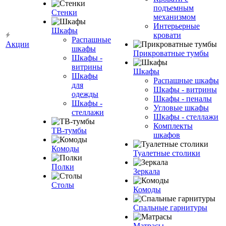
подъемным
Стенки
механизмом
Интерьерные
Шкафы
кровати
Распашные
Акции
шкафы
Прикроватные тумбы
Шкафы -
витрины
Шкафы
Шкафы
Распашные шкафы
для
Шкафы - витрины
одежды
Шкафы - пеналы
Шкафы -
Угловые шкафы
стеллажи
Шкафы - стеллажи
Комплекты
ТВ-тумбы
шкафов
Комоды
Туалетные столики
Полки
Зеркала
Столы
Комоды
Спальные гарнитуры
Матрасы