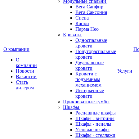
Модульные спальни
Вега Сапфир
Вега Саксония
Сиена
Капри
Парма Нео
Кровати
Односпальные
кровати
О компании
П
Полутораспальные
кровати
О
Двуспальные
компании
кровати
Новости
Услуги
Кровати с
Вакансии
подъемным
Стать
механизмом
дилером
Интерьерные
кровати
Прикроватные тумбы
Шкафы
Распашные шкафы
Шкафы - витрины
Шкафы - пеналы
Угловые шкафы
Шкафы - стеллажи