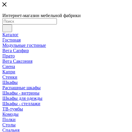
Интернет-магазин мебельной фабрики
Каталог
Гостиная
Модульные гостиные
Вега Сапфир
Прато
Вега Саксония
Сиена
Капри
Стенки
Шкафы
Распашные шкафы
Шкафы - витрины
Шкафы для одежды
Шкафы - стеллажи
ТВ-тумбы
Комоды
Полки
Столы
Спальня