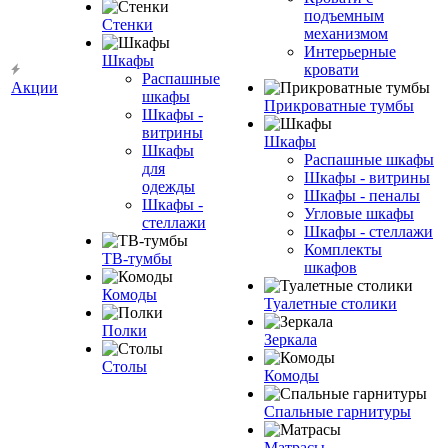
подъемным
Стенки
механизмом
Интерьерные
Шкафы
кровати
Распашные
Акции
шкафы
Прикроватные тумбы
Шкафы -
витрины
Шкафы
Шкафы
Распашные шкафы
для
Шкафы - витрины
одежды
Шкафы - пеналы
Шкафы -
Угловые шкафы
стеллажи
Шкафы - стеллажи
Комплекты
ТВ-тумбы
шкафов
Комоды
Туалетные столики
Полки
Зеркала
Столы
Комоды
Спальные гарнитуры
Матрасы