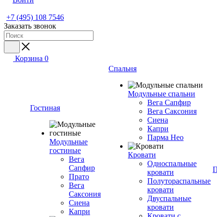
+7 (495) 108 7546
Заказать звонок
Корзина
0
Спальня
Модульные спальни
Вега Сапфир
Гостиная
Вега Саксония
Сиена
Капри
Парма Нео
Модульные
гостиные
Кровати
Вега
Односпальные
Сапфир
П
кровати
Прато
Полутораспальные
Вега
кровати
Саксония
Двуспальные
Сиена
кровати
Капри
Кровати с