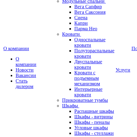
Модульные спальни
Вега Сапфир
Вега Саксония
Сиена
Капри
Парма Нео
Кровати
Односпальные
кровати
О компании
П
Полутораспальные
кровати
О
Двуспальные
компании
кровати
Новости
Услуги
Кровати с
Вакансии
подъемным
Стать
механизмом
дилером
Интерьерные
кровати
Прикроватные тумбы
Шкафы
Распашные шкафы
Шкафы - витрины
Шкафы - пеналы
Угловые шкафы
Шкафы - стеллажи