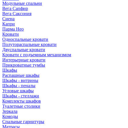
Модульные спальни
Вега Сапфир
Вега Саксония
Сиена
Капри
Парма Нео
Кровати
Односпальные кровати
Полутораспальные кровати
Двуспальные кровати
Кровати с подъемным механизмом
Интерьерные кровати
Прикроватные тумбы
Шкафы
Распашные шкафы
Шкафы - витрины
Шкафы - пеналы
Угловые шкафы
Шкафы - стеллажи
Комплекты шкафов
Туалетные столики
Зеркала
Комоды
Спальные гарнитуры
Матрасы