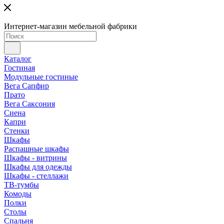
Интернет-магазин мебельной фабрики
Каталог
Гостиная
Модульные гостиные
Вега Сапфир
Прато
Вега Саксония
Сиена
Капри
Стенки
Шкафы
Распашные шкафы
Шкафы - витрины
Шкафы для одежды
Шкафы - стеллажи
ТВ-тумбы
Комоды
Полки
Столы
Спальня