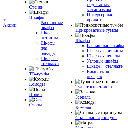
подъемным
Стенки
механизмом
Интерьерные
Шкафы
кровати
Распашные
Акции
шкафы
Прикроватные тумбы
Шкафы -
витрины
Шкафы
Шкафы
Распашные шкафы
для
Шкафы - витрины
одежды
Шкафы - пеналы
Шкафы -
Угловые шкафы
стеллажи
Шкафы - стеллажи
Комплекты
ТВ-тумбы
шкафов
Комоды
Туалетные столики
Полки
Зеркала
Столы
Комоды
Спальные гарнитуры
Матрасы