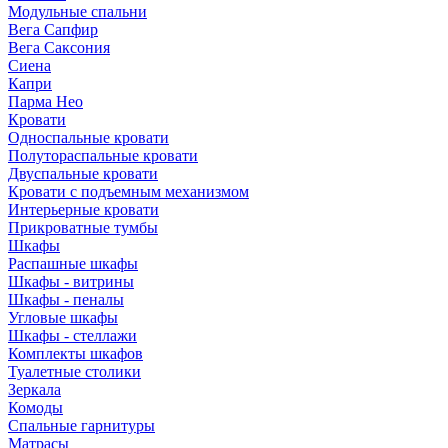
Модульные спальни
Вега Сапфир
Вега Саксония
Сиена
Капри
Парма Нео
Кровати
Односпальные кровати
Полутораспальные кровати
Двуспальные кровати
Кровати с подъемным механизмом
Интерьерные кровати
Прикроватные тумбы
Шкафы
Распашные шкафы
Шкафы - витрины
Шкафы - пеналы
Угловые шкафы
Шкафы - стеллажи
Комплекты шкафов
Туалетные столики
Зеркала
Комоды
Спальные гарнитуры
Матрасы