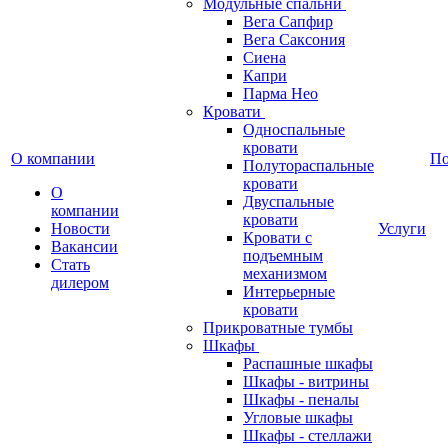
Модульные спальни
Вега Сапфир
Вега Саксония
Сиена
Капри
Парма Нео
Кровати
Односпальные
кровати
О компании
П
Полутораспальные
кровати
О
Двуспальные
компании
кровати
Новости
Услуги
Кровати с
Вакансии
подъемным
Стать
механизмом
дилером
Интерьерные
кровати
Прикроватные тумбы
Шкафы
Распашные шкафы
Шкафы - витрины
Шкафы - пеналы
Угловые шкафы
Шкафы - стеллажи