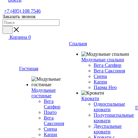
+7 (495) 108 7546
Заказать звонок
Корзина
0
Спальня
Модульные спальни
Вега Сапфир
Гостиная
Вега Саксония
Сиена
Капри
Парма Нео
Модульные
гостиные
Кровати
Вега
Односпальные
Сапфир
П
кровати
Прато
Полутораспальные
Вега
кровати
Саксония
Двуспальные
Сиена
кровати
Капри
Кровати с