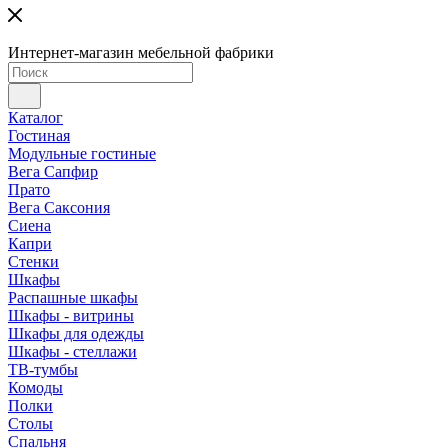
Интернет-магазин мебельной фабрики
Каталог
Гостиная
Модульные гостиные
Вега Сапфир
Прато
Вега Саксония
Сиена
Капри
Стенки
Шкафы
Распашные шкафы
Шкафы - витрины
Шкафы для одежды
Шкафы - стеллажи
ТВ-тумбы
Комоды
Полки
Столы
Спальня