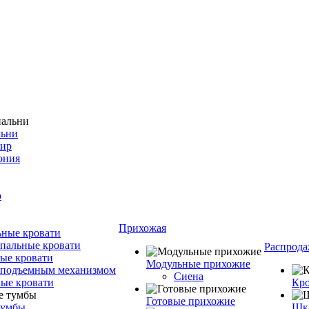
льни
фир
ония
о
Прихожая
ные кровати
пальные кровати
Распрода
ые кровати
Модульные прихожие
 подъемным механизмом
Сиена
ые кровати
Кро
Готовые прихожие
тумбы
Шка