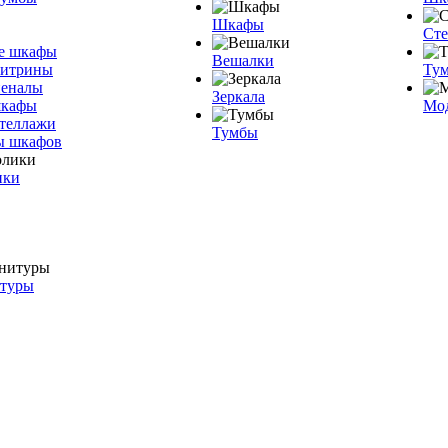
Шкафы
Ст
е шкафы
Вешалки
витрины
Тум
пеналы
Зеркала
шкафы
Мо
теллажи
Тумбы
ы шкафов
ики
итуры