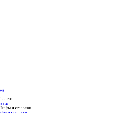
жа
вати
фы и стеллажи