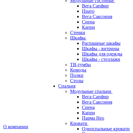
Модульные гостиные
Вега Сапфир
Прато
Вега Саксония
Сиена
Капри
Стенки
Шкафы
Распашные шкафы
Шкафы - витрины
Шкафы для одежды
Шкафы - стеллажи
ТВ-тумбы
Комоды
Полки
Столы
Спальня
Модульные спальни
Вега Сапфир
Вега Саксония
Сиена
Капри
Парма Нео
Кровати
О компании
Односпальные кровати