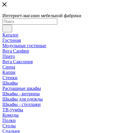
Интернет-магазин мебельной фабрики
Каталог
Гостиная
Модульные гостиные
Вега Сапфир
Прато
Вега Саксония
Сиена
Капри
Стенки
Шкафы
Распашные шкафы
Шкафы - витрины
Шкафы для одежды
Шкафы - стеллажи
ТВ-тумбы
Комоды
Полки
Столы
Спальня