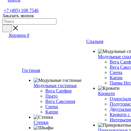
+7 (495) 108 7546
Заказать звонок
Корзина
0
Спальня
Модульные спа
Вега Сап
Вега Сакс
Гостиная
Сиена
Капри
Парма Не
Модульные гостиные
Вега Сапфир
Кровати
Прато
Односпаль
Вега Саксония
Полуторас
Сиена
Двуспальн
Капри
Кровати с
Интерьерн
Стенки
Прикроватные 