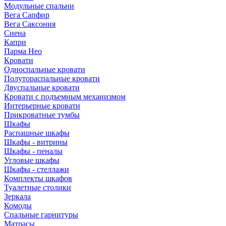
Модульные спальни
Вега Сапфир
Вега Саксония
Сиена
Капри
Парма Нео
Кровати
Односпальные кровати
Полутораспальные кровати
Двуспальные кровати
Кровати с подъемным механизмом
Интерьерные кровати
Прикроватные тумбы
Шкафы
Распашные шкафы
Шкафы - витрины
Шкафы - пеналы
Угловые шкафы
Шкафы - стеллажи
Комплекты шкафов
Туалетные столики
Зеркала
Комоды
Спальные гарнитуры
Матрасы