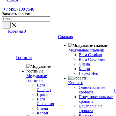
+7 (495) 108 7546
Заказать звонок
Корзина
0
Спальня
Модульные спальни
Вега Сапфир
Гостиная
Вега Саксония
Сиена
Капри
Парма Нео
Модульные
гостиные
Кровати
Вега
Односпальные
Сапфир
П
кровати
Прато
Полутораспальные
Вега
кровати
Саксония
Двуспальные
Сиена
кровати
Капри
Кровати с