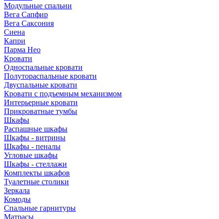
Модульные спальни
Вега Сапфир
Вега Саксония
Сиена
Капри
Парма Нео
Кровати
Односпальные кровати
Полутораспальные кровати
Двуспальные кровати
Кровати с подъемным механизмом
Интерьерные кровати
Прикроватные тумбы
Шкафы
Распашные шкафы
Шкафы - витрины
Шкафы - пеналы
Угловые шкафы
Шкафы - стеллажи
Комплекты шкафов
Туалетные столики
Зеркала
Комоды
Спальные гарнитуры
Матрасы