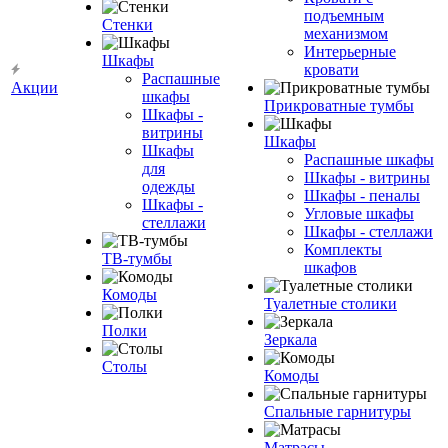
подъемным
Стенки
механизмом
Интерьерные
Шкафы
кровати
Распашные
Акции
шкафы
Прикроватные тумбы
Шкафы -
витрины
Шкафы
Шкафы
Распашные шкафы
для
Шкафы - витрины
одежды
Шкафы - пеналы
Шкафы -
Угловые шкафы
стеллажи
Шкафы - стеллажи
Комплекты
ТВ-тумбы
шкафов
Комоды
Туалетные столики
Полки
Зеркала
Столы
Комоды
Спальные гарнитуры
Матрасы