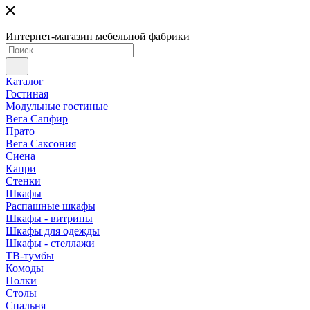
Интернет-магазин мебельной фабрики
Каталог
Гостиная
Модульные гостиные
Вега Сапфир
Прато
Вега Саксония
Сиена
Капри
Стенки
Шкафы
Распашные шкафы
Шкафы - витрины
Шкафы для одежды
Шкафы - стеллажи
ТВ-тумбы
Комоды
Полки
Столы
Спальня