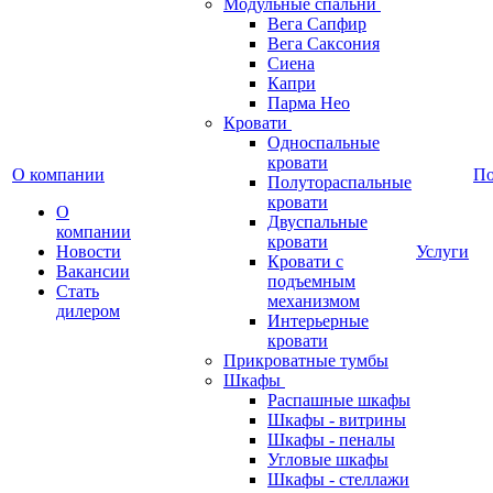
Модульные спальни
Вега Сапфир
Вега Саксония
Сиена
Капри
Парма Нео
Кровати
Односпальные
кровати
О компании
П
Полутораспальные
кровати
О
Двуспальные
компании
кровати
Новости
Услуги
Кровати с
Вакансии
подъемным
Стать
механизмом
дилером
Интерьерные
кровати
Прикроватные тумбы
Шкафы
Распашные шкафы
Шкафы - витрины
Шкафы - пеналы
Угловые шкафы
Шкафы - стеллажи