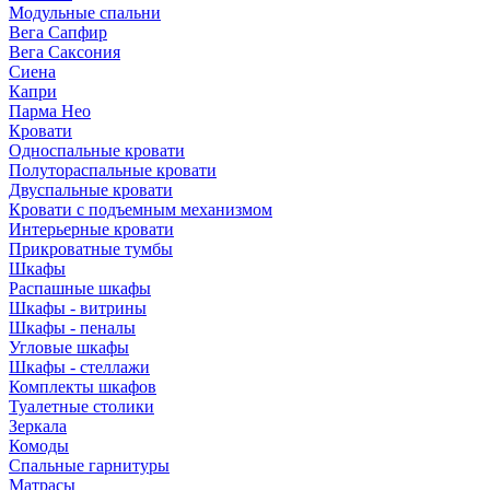
Модульные спальни
Вега Сапфир
Вега Саксония
Сиена
Капри
Парма Нео
Кровати
Односпальные кровати
Полутораспальные кровати
Двуспальные кровати
Кровати с подъемным механизмом
Интерьерные кровати
Прикроватные тумбы
Шкафы
Распашные шкафы
Шкафы - витрины
Шкафы - пеналы
Угловые шкафы
Шкафы - стеллажи
Комплекты шкафов
Туалетные столики
Зеркала
Комоды
Спальные гарнитуры
Матрасы