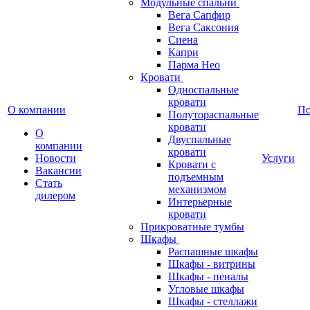
Модульные спальни
Вега Сапфир
Вега Саксония
Сиена
Капри
Парма Нео
Кровати
Односпальные
кровати
О компании
П
Полутораспальные
кровати
О
Двуспальные
компании
кровати
Новости
Услуги
Кровати с
Вакансии
подъемным
Стать
механизмом
дилером
Интерьерные
кровати
Прикроватные тумбы
Шкафы
Распашные шкафы
Шкафы - витрины
Шкафы - пеналы
Угловые шкафы
Шкафы - стеллажи