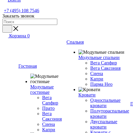
+7 (495) 108 7546
Заказать звонок
Корзина
0
Спальня
Модульные спальни
Вега Сапфир
Гостиная
Вега Саксония
Сиена
Капри
Парма Нео
Модульные
гостиные
Кровати
Вега
Односпальные
Сапфир
П
кровати
Прато
Полутораспальные
Вега
кровати
Саксония
Двуспальные
Сиена
кровати
Капри
Кровати с