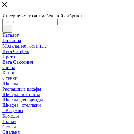
Интернет-магазин мебельной фабрики
Каталог
Гостиная
Модульные гостиные
Вега Сапфир
Прато
Вега Саксония
Сиена
Капри
Стенки
Шкафы
Распашные шкафы
Шкафы - витрины
Шкафы для одежды
Шкафы - стеллажи
ТВ-тумбы
Комоды
Полки
Столы
Спальня