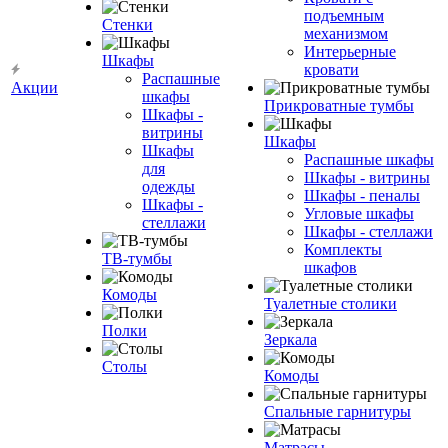
подъемным
Стенки
механизмом
Интерьерные
Шкафы
кровати
Распашные
Акции
шкафы
Прикроватные тумбы
Шкафы -
витрины
Шкафы
Шкафы
Распашные шкафы
для
Шкафы - витрины
одежды
Шкафы - пеналы
Шкафы -
Угловые шкафы
стеллажи
Шкафы - стеллажи
Комплекты
ТВ-тумбы
шкафов
Комоды
Туалетные столики
Полки
Зеркала
Столы
Комоды
Спальные гарнитуры
Матрасы