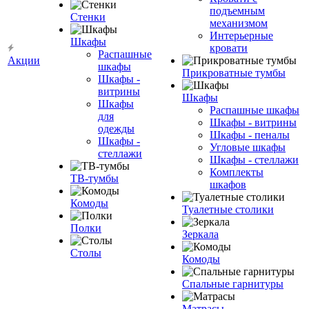
подъемным
Стенки
механизмом
Интерьерные
Шкафы
кровати
Распашные
Акции
шкафы
Прикроватные тумбы
Шкафы -
витрины
Шкафы
Шкафы
Распашные шкафы
для
Шкафы - витрины
одежды
Шкафы - пеналы
Шкафы -
Угловые шкафы
стеллажи
Шкафы - стеллажи
Комплекты
ТВ-тумбы
шкафов
Комоды
Туалетные столики
Полки
Зеркала
Столы
Комоды
Спальные гарнитуры
Матрасы