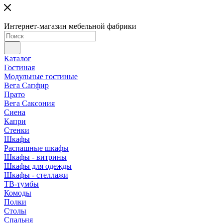
Интернет-магазин мебельной фабрики
Каталог
Гостиная
Модульные гостиные
Вега Сапфир
Прато
Вега Саксония
Сиена
Капри
Стенки
Шкафы
Распашные шкафы
Шкафы - витрины
Шкафы для одежды
Шкафы - стеллажи
ТВ-тумбы
Комоды
Полки
Столы
Спальня