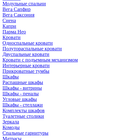
Модульные спальни
Вега Сапфир
Вега Саксония
Сиена
Капри
Парма Нео
Кровати
Односпальные кровати
Полутораспальные кровати
Двуспальные кровати
Кровати с подъемным механизмом
Интерьерные кровати
Прикроватные тумбы
Шкафы
Распашные шкафы
Шкафы - витрины
Шкафы - пеналы
Угловые шкафы
Шкафы - стеллажи
Комплекты шкафов
Туалетные столики
Зеркала
Комоды
Спальные гарнитуры
Матрасы