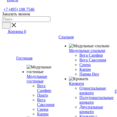
+7 (495) 108 7546
Заказать звонок
Корзина
0
Спальня
Модульные спальни
Вега Сапфир
Гостиная
Вега Саксония
Сиена
Капри
Парма Нео
Модульные
гостиные
Кровати
Вега
Односпальные
Сапфир
П
кровати
Прато
Полутораспальные
Вега
кровати
Саксония
Двуспальные
Сиена
кровати
Капри
Кровати с