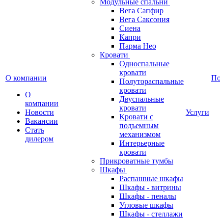
Модульные спальни
Вега Сапфир
Вега Саксония
Сиена
Капри
Парма Нео
Кровати
Односпальные
кровати
О компании
П
Полутораспальные
кровати
О
Двуспальные
компании
кровати
Новости
Услуги
Кровати с
Вакансии
подъемным
Стать
механизмом
дилером
Интерьерные
кровати
Прикроватные тумбы
Шкафы
Распашные шкафы
Шкафы - витрины
Шкафы - пеналы
Угловые шкафы
Шкафы - стеллажи