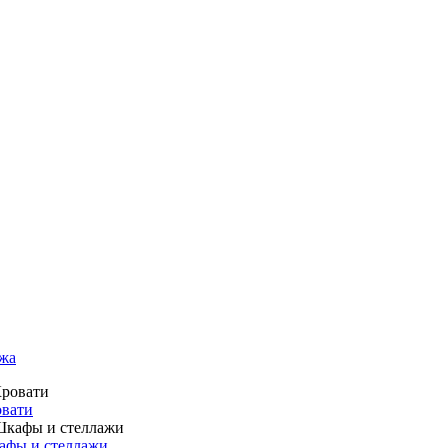
жа
вати
фы и стеллажи