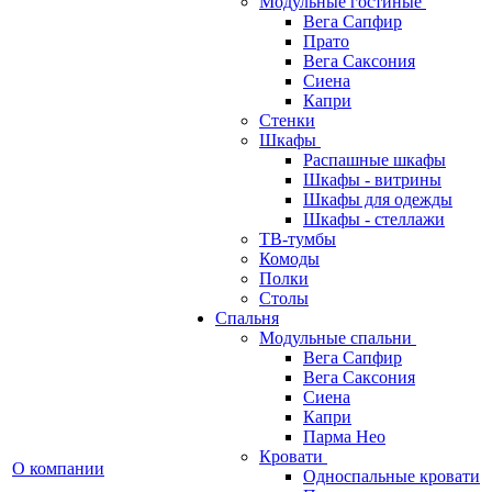
Модульные гостиные
Вега Сапфир
Прато
Вега Саксония
Сиена
Капри
Стенки
Шкафы
Распашные шкафы
Шкафы - витрины
Шкафы для одежды
Шкафы - стеллажи
ТВ-тумбы
Комоды
Полки
Столы
Спальня
Модульные спальни
Вега Сапфир
Вега Саксония
Сиена
Капри
Парма Нео
Кровати
О компании
Односпальные кровати