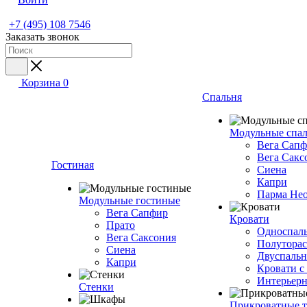
+7 (495) 108 7546
Заказать звонок
Корзина
0
Спальня
Модульные спа
Вега Сап
Вега Сакс
Гостиная
Сиена
Капри
Парма Не
Модульные гостиные
Вега Сапфир
Кровати
Прато
Односпаль
Вега Саксония
Полуторас
Сиена
Двуспальн
Капри
Кровати с
Интерьерн
Стенки
Прикроватные 