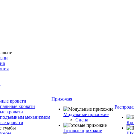
льни
фир
ония
о
Прихожая
ные кровати
пальные кровати
Распрода
ые кровати
Модульные прихожие
 подъемным механизмом
Сиена
ые кровати
Кро
Готовые прихожие
тумбы
Шка