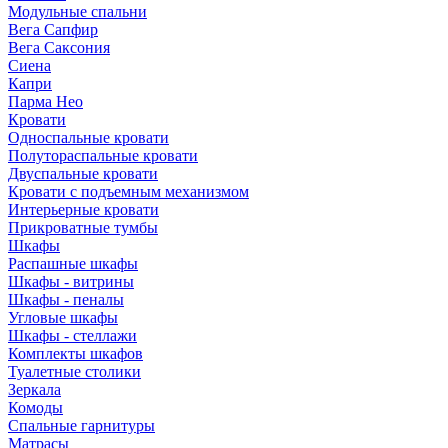
Модульные спальни
Вега Сапфир
Вега Саксония
Сиена
Капри
Парма Нео
Кровати
Односпальные кровати
Полутораспальные кровати
Двуспальные кровати
Кровати с подъемным механизмом
Интерьерные кровати
Прикроватные тумбы
Шкафы
Распашные шкафы
Шкафы - витрины
Шкафы - пеналы
Угловые шкафы
Шкафы - стеллажи
Комплекты шкафов
Туалетные столики
Зеркала
Комоды
Спальные гарнитуры
Матрасы