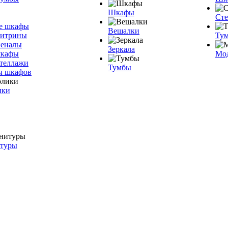
Шкафы
Ст
е шкафы
Вешалки
витрины
Тум
пеналы
Зеркала
шкафы
Мо
теллажи
Тумбы
ы шкафов
ики
итуры