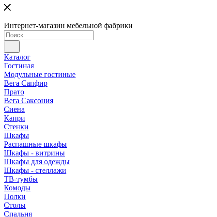
Интернет-магазин мебельной фабрики
Каталог
Гостиная
Модульные гостиные
Вега Сапфир
Прато
Вега Саксония
Сиена
Капри
Стенки
Шкафы
Распашные шкафы
Шкафы - витрины
Шкафы для одежды
Шкафы - стеллажи
ТВ-тумбы
Комоды
Полки
Столы
Спальня