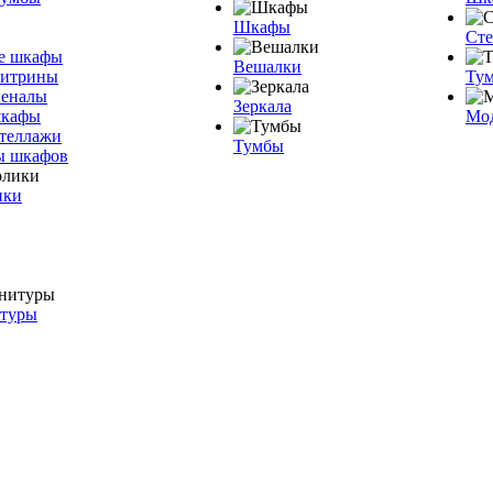
Шкафы
Ст
е шкафы
Вешалки
витрины
Тум
пеналы
Зеркала
шкафы
Мо
теллажи
Тумбы
ы шкафов
ики
итуры