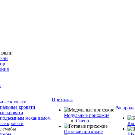
льни
фир
ония
о
Прихожая
ные кровати
пальные кровати
Распрода
ые кровати
Модульные прихожие
 подъемным механизмом
Сиена
ые кровати
Кро
Готовые прихожие
тумбы
Шка