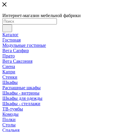
Интернет-магазин мебельной фабрики
Каталог
Гостиная
Модульные гостиные
Вега Сапфир
Прато
Вега Саксония
Сиена
Капри
Стенки
Шкафы
Распашные шкафы
Шкафы - витрины
Шкафы для одежды
Шкафы - стеллажи
ТВ-тумбы
Комоды
Полки
Столы
Спальня