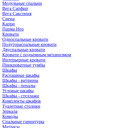
Модульные спальни
Вега Сапфир
Вега Саксония
Сиена
Капри
Парма Нео
Кровати
Односпальные кровати
Полутораспальные кровати
Двуспальные кровати
Кровати с подъемным механизмом
Интерьерные кровати
Прикроватные тумбы
Шкафы
Распашные шкафы
Шкафы - витрины
Шкафы - пеналы
Угловые шкафы
Шкафы - стеллажи
Комплекты шкафов
Туалетные столики
Зеркала
Комоды
Спальные гарнитуры
Матрасы