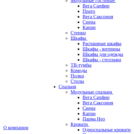
Модульные гостиные
Вега Сапфир
Прато
Вега Саксония
Сиена
Капри
Стенки
Шкафы
Распашные шкафы
Шкафы - витрины
Шкафы для одежды
Шкафы - стеллажи
ТВ-тумбы
Комоды
Полки
Столы
Спальня
Модульные спальни
Вега Сапфир
Вега Саксония
Сиена
Капри
Парма Нео
Кровати
О компании
Односпальные кровати