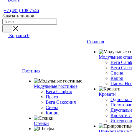
+7 (495) 108 7546
Заказать звонок
Корзина
0
Спальня
Модульные спа
Вега Сап
Вега Сакс
Гостиная
Сиена
Капри
Парма Не
Модульные гостиные
Вега Сапфир
Кровати
Прато
Односпаль
Вега Саксония
Полуторас
Сиена
Двуспальн
Капри
Кровати с
Интерьерн
Стенки
Прикроватные 