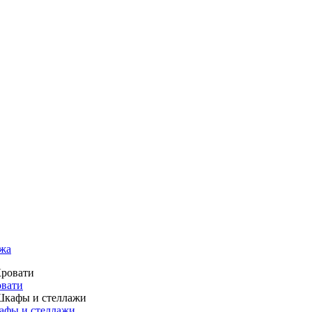
жа
вати
фы и стеллажи