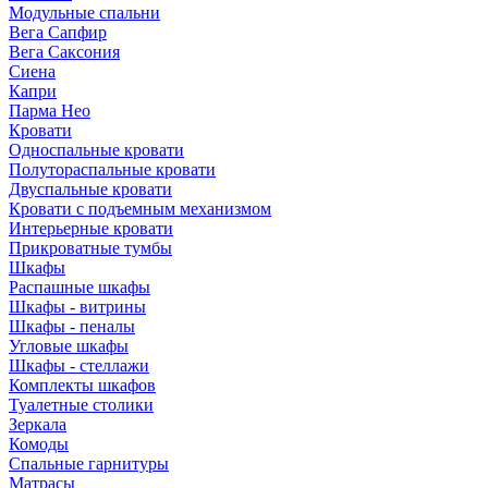
Модульные спальни
Вега Сапфир
Вега Саксония
Сиена
Капри
Парма Нео
Кровати
Односпальные кровати
Полутораспальные кровати
Двуспальные кровати
Кровати с подъемным механизмом
Интерьерные кровати
Прикроватные тумбы
Шкафы
Распашные шкафы
Шкафы - витрины
Шкафы - пеналы
Угловые шкафы
Шкафы - стеллажи
Комплекты шкафов
Туалетные столики
Зеркала
Комоды
Спальные гарнитуры
Матрасы