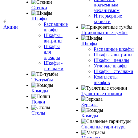
подъемным
Стенки
механизмом
Интерьерные
Шкафы
кровати
Распашные
Акции
шкафы
Прикроватные тумбы
Шкафы -
витрины
Шкафы
Шкафы
Распашные шкафы
для
Шкафы - витрины
одежды
Шкафы - пеналы
Шкафы -
Угловые шкафы
стеллажи
Шкафы - стеллажи
Комплекты
ТВ-тумбы
шкафов
Комоды
Туалетные столики
Полки
Зеркала
Столы
Комоды
Спальные гарнитуры
Матрасы