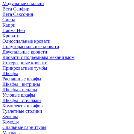
Модульные спальни
Вега Сапфир
Вега Саксония
Сиена
Капри
Парма Нео
Кровати
Односпальные кровати
Полутораспальные кровати
Двуспальные кровати
Кровати с подъемным механизмом
Интерьерные кровати
Прикроватные тумбы
Шкафы
Распашные шкафы
Шкафы - витрины
Шкафы - пеналы
Угловые шкафы
Шкафы - стеллажи
Комплекты шкафов
Туалетные столики
Зеркала
Комоды
Спальные гарнитуры
Матрасы