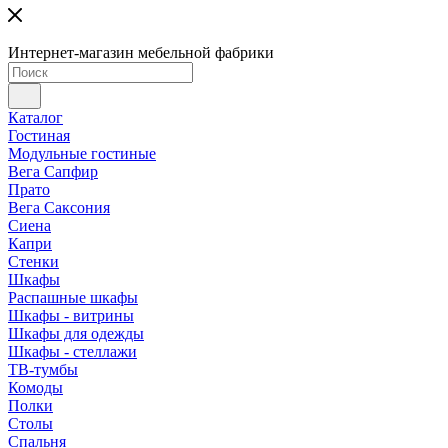
Интернет-магазин мебельной фабрики
Каталог
Гостиная
Модульные гостиные
Вега Сапфир
Прато
Вега Саксония
Сиена
Капри
Стенки
Шкафы
Распашные шкафы
Шкафы - витрины
Шкафы для одежды
Шкафы - стеллажи
ТВ-тумбы
Комоды
Полки
Столы
Спальня