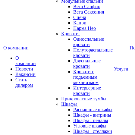
Модульные спальни
Вега Сапфир
Вега Саксония
Сиена
Капри
Парма Нео
Кровати
Односпальные
кровати
О компании
П
Полутораспальные
кровати
О
Двуспальные
компании
кровати
Новости
Услуги
Кровати с
Вакансии
подъемным
Стать
механизмом
дилером
Интерьерные
кровати
Прикроватные тумбы
Шкафы
Распашные шкафы
Шкафы - витрины
Шкафы - пеналы
Угловые шкафы
Шкафы - стеллажи