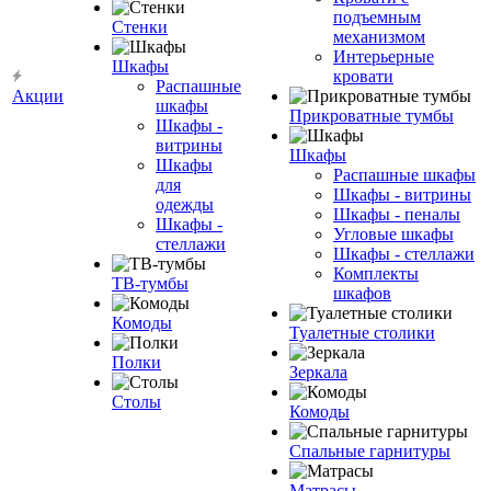
подъемным
Стенки
механизмом
Интерьерные
Шкафы
кровати
Распашные
Акции
шкафы
Прикроватные тумбы
Шкафы -
витрины
Шкафы
Шкафы
Распашные шкафы
для
Шкафы - витрины
одежды
Шкафы - пеналы
Шкафы -
Угловые шкафы
стеллажи
Шкафы - стеллажи
Комплекты
ТВ-тумбы
шкафов
Комоды
Туалетные столики
Полки
Зеркала
Столы
Комоды
Спальные гарнитуры
Матрасы