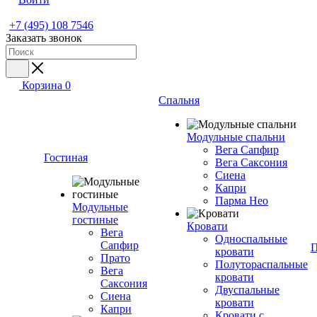
+7 (495) 108 7546
Заказать звонок
Корзина
0
Спальня
Модульные спальни
Вега Сапфир
Гостиная
Вега Саксония
Сиена
Капри
Парма Нео
Модульные
гостиные
Кровати
Вега
Односпальные
Сапфир
П
кровати
Прато
Полутораспальные
Вега
кровати
Саксония
Двуспальные
Сиена
кровати
Капри
Кровати с