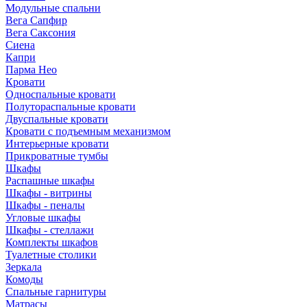
Модульные спальни
Вега Сапфир
Вега Саксония
Сиена
Капри
Парма Нео
Кровати
Односпальные кровати
Полутораспальные кровати
Двуспальные кровати
Кровати с подъемным механизмом
Интерьерные кровати
Прикроватные тумбы
Шкафы
Распашные шкафы
Шкафы - витрины
Шкафы - пеналы
Угловые шкафы
Шкафы - стеллажи
Комплекты шкафов
Туалетные столики
Зеркала
Комоды
Спальные гарнитуры
Матрасы