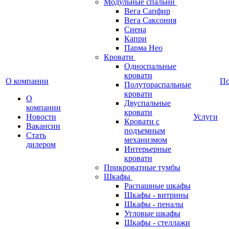
Модульные спальни
Вега Сапфир
Вега Саксония
Сиена
Капри
Парма Нео
Кровати
Односпальные
кровати
О компании
П
Полутораспальные
кровати
О
Двуспальные
компании
кровати
Новости
Услуги
Кровати с
Вакансии
подъемным
Стать
механизмом
дилером
Интерьерные
кровати
Прикроватные тумбы
Шкафы
Распашные шкафы
Шкафы - витрины
Шкафы - пеналы
Угловые шкафы
Шкафы - стеллажи