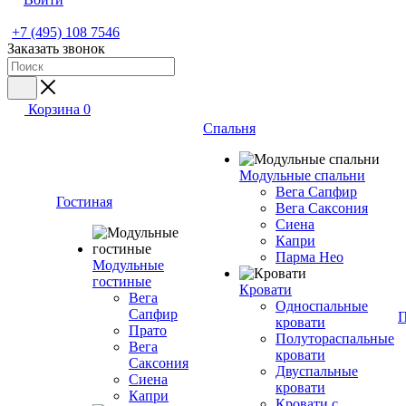
+7 (495) 108 7546
Заказать звонок
Корзина
0
Спальня
Модульные спальни
Вега Сапфир
Гостиная
Вега Саксония
Сиена
Капри
Парма Нео
Модульные
гостиные
Кровати
Вега
Односпальные
Сапфир
П
кровати
Прато
Полутораспальные
Вега
кровати
Саксония
Двуспальные
Сиена
кровати
Капри
Кровати с