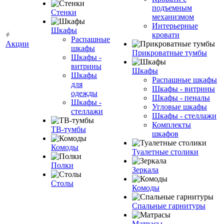
подъемным
Стенки
механизмом
Интерьерные
Шкафы
кровати
Распашные
Акции
шкафы
Прикроватные тумбы
Шкафы -
витрины
Шкафы
Шкафы
Распашные шкафы
для
Шкафы - витрины
одежды
Шкафы - пеналы
Шкафы -
Угловые шкафы
стеллажи
Шкафы - стеллажи
Комплекты
ТВ-тумбы
шкафов
Комоды
Туалетные столики
Полки
Зеркала
Столы
Комоды
Спальные гарнитуры
Матрасы