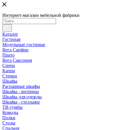
Интернет-магазин мебельной фабрики
Каталог
Гостиная
Модульные гостиные
Вега Сапфир
Прато
Вега Саксония
Сиена
Капри
Стенки
Шкафы
Распашные шкафы
Шкафы - витрины
Шкафы для одежды
Шкафы - стеллажи
ТВ-тумбы
Комоды
Полки
Столы
Спальня