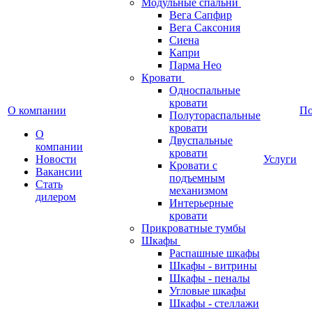
Модульные спальни
Вега Сапфир
Вега Саксония
Сиена
Капри
Парма Нео
Кровати
Односпальные
кровати
О компании
П
Полутораспальные
кровати
О
Двуспальные
компании
кровати
Новости
Услуги
Кровати с
Вакансии
подъемным
Стать
механизмом
дилером
Интерьерные
кровати
Прикроватные тумбы
Шкафы
Распашные шкафы
Шкафы - витрины
Шкафы - пеналы
Угловые шкафы
Шкафы - стеллажи