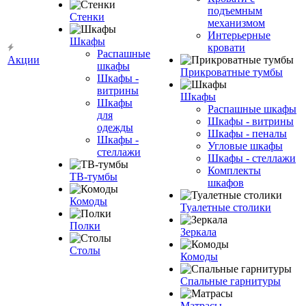
подъемным
Стенки
механизмом
Интерьерные
Шкафы
кровати
Распашные
Акции
шкафы
Прикроватные тумбы
Шкафы -
витрины
Шкафы
Шкафы
Распашные шкафы
для
Шкафы - витрины
одежды
Шкафы - пеналы
Шкафы -
Угловые шкафы
стеллажи
Шкафы - стеллажи
Комплекты
ТВ-тумбы
шкафов
Комоды
Туалетные столики
Полки
Зеркала
Столы
Комоды
Спальные гарнитуры
Матрасы