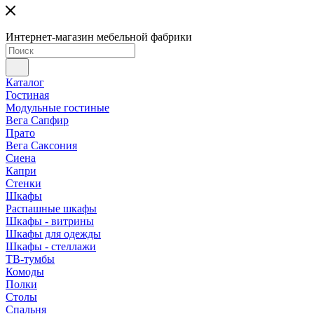
Интернет-магазин мебельной фабрики
Каталог
Гостиная
Модульные гостиные
Вега Сапфир
Прато
Вега Саксония
Сиена
Капри
Стенки
Шкафы
Распашные шкафы
Шкафы - витрины
Шкафы для одежды
Шкафы - стеллажи
ТВ-тумбы
Комоды
Полки
Столы
Спальня