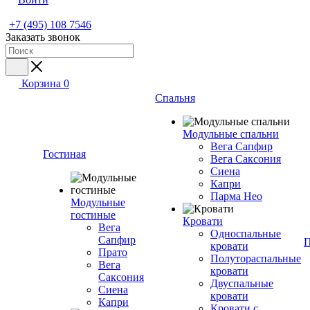
+7 (495) 108 7546
Заказать звонок
Корзина
0
Спальня
Модульные спальни
Вега Сапфир
Гостиная
Вега Саксония
Сиена
Капри
Парма Нео
Модульные
гостиные
Кровати
Вега
Односпальные
Сапфир
П
кровати
Прато
Полутораспальные
Вега
кровати
Саксония
Двуспальные
Сиена
кровати
Капри
Кровати с