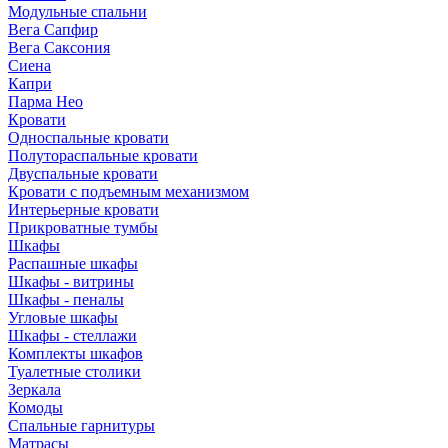
Модульные спальни
Вега Сапфир
Вега Саксония
Сиена
Капри
Парма Нео
Кровати
Односпальные кровати
Полутораспальные кровати
Двуспальные кровати
Кровати с подъемным механизмом
Интерьерные кровати
Прикроватные тумбы
Шкафы
Распашные шкафы
Шкафы - витрины
Шкафы - пеналы
Угловые шкафы
Шкафы - стеллажи
Комплекты шкафов
Туалетные столики
Зеркала
Комоды
Спальные гарнитуры
Матрасы