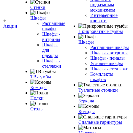
подъемным
Стенки
механизмом
Интерьерные
Шкафы
кровати
Распашные
Акции
шкафы
Прикроватные тумбы
Шкафы -
витрины
Шкафы
Шкафы
Распашные шкафы
для
Шкафы - витрины
одежды
Шкафы - пеналы
Шкафы -
Угловые шкафы
стеллажи
Шкафы - стеллажи
Комплекты
ТВ-тумбы
шкафов
Комоды
Туалетные столики
Полки
Зеркала
Столы
Комоды
Спальные гарнитуры
Матрасы