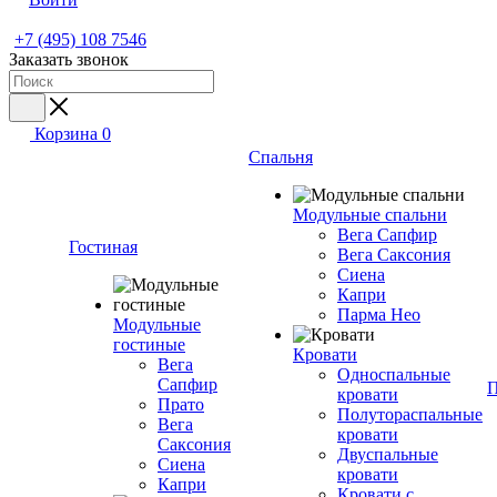
+7 (495) 108 7546
Заказать звонок
Корзина
0
Спальня
Модульные спальни
Вега Сапфир
Гостиная
Вега Саксония
Сиена
Капри
Парма Нео
Модульные
гостиные
Кровати
Вега
Односпальные
Сапфир
П
кровати
Прато
Полутораспальные
Вега
кровати
Саксония
Двуспальные
Сиена
кровати
Капри
Кровати с