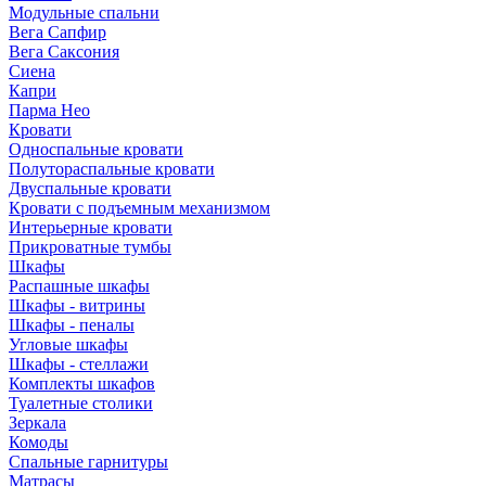
Модульные спальни
Вега Сапфир
Вега Саксония
Сиена
Капри
Парма Нео
Кровати
Односпальные кровати
Полутораспальные кровати
Двуспальные кровати
Кровати с подъемным механизмом
Интерьерные кровати
Прикроватные тумбы
Шкафы
Распашные шкафы
Шкафы - витрины
Шкафы - пеналы
Угловые шкафы
Шкафы - стеллажи
Комплекты шкафов
Туалетные столики
Зеркала
Комоды
Спальные гарнитуры
Матрасы