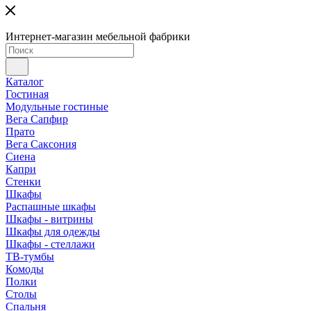
Интернет-магазин мебельной фабрики
Каталог
Гостиная
Модульные гостиные
Вега Сапфир
Прато
Вега Саксония
Сиена
Капри
Стенки
Шкафы
Распашные шкафы
Шкафы - витрины
Шкафы для одежды
Шкафы - стеллажи
ТВ-тумбы
Комоды
Полки
Столы
Спальня