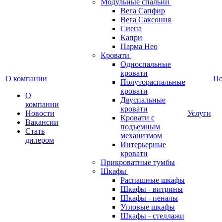
Модульные спальни
Вега Сапфир
Вега Саксония
Сиена
Капри
Парма Нео
Кровати
Односпальные
кровати
О компании
П
Полутораспальные
кровати
О
Двуспальные
компании
кровати
Новости
Услуги
Кровати с
Вакансии
подъемным
Стать
механизмом
дилером
Интерьерные
кровати
Прикроватные тумбы
Шкафы
Распашные шкафы
Шкафы - витрины
Шкафы - пеналы
Угловые шкафы
Шкафы - стеллажи