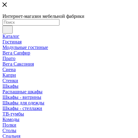
Интернет-магазин мебельной фабрики
Каталог
Гостиная
Модульные гостиные
Вега Сапфир
Прато
Вега Саксония
Сиена
Капри
Стенки
Шкафы
Распашные шкафы
Шкафы - витрины
Шкафы для одежды
Шкафы - стеллажи
ТВ-тумбы
Комоды
Полки
Столы
Спальня