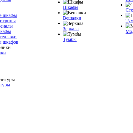
Шкафы
Ст
е шкафы
Вешалки
витрины
Тум
пеналы
Зеркала
шкафы
Мо
теллажи
Тумбы
ы шкафов
ики
итуры