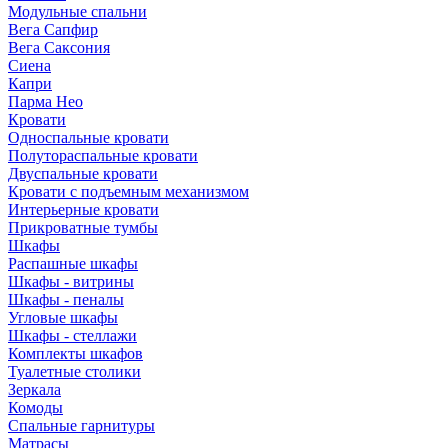
Модульные спальни
Вега Сапфир
Вега Саксония
Сиена
Капри
Парма Нео
Кровати
Односпальные кровати
Полутораспальные кровати
Двуспальные кровати
Кровати с подъемным механизмом
Интерьерные кровати
Прикроватные тумбы
Шкафы
Распашные шкафы
Шкафы - витрины
Шкафы - пеналы
Угловые шкафы
Шкафы - стеллажи
Комплекты шкафов
Туалетные столики
Зеркала
Комоды
Спальные гарнитуры
Матрасы