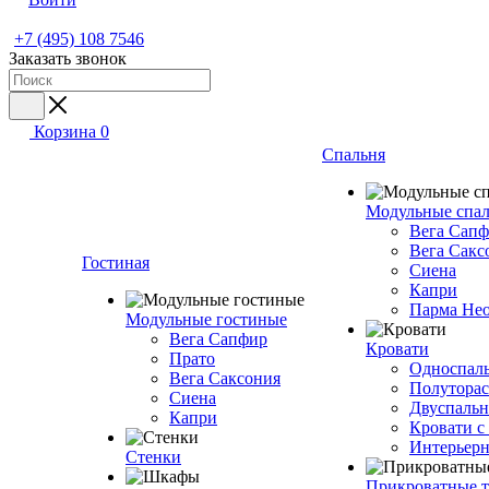
+7 (495) 108 7546
Заказать звонок
Корзина
0
Спальня
Модульные спа
Вега Сап
Вега Сакс
Гостиная
Сиена
Капри
Парма Не
Модульные гостиные
Вега Сапфир
Кровати
Прато
Односпаль
Вега Саксония
Полуторас
Сиена
Двуспальн
Капри
Кровати с
Интерьерн
Стенки
Прикроватные 