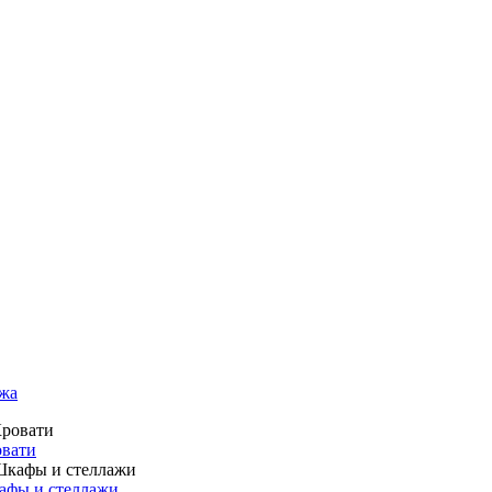
жа
вати
фы и стеллажи