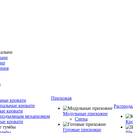
льни
фир
ония
о
Прихожая
ные кровати
пальные кровати
Распрода
ые кровати
Модульные прихожие
 подъемным механизмом
Сиена
ые кровати
Кро
Готовые прихожие
тумбы
Шка