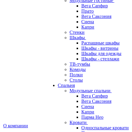
Модульные гостиные
Вега Сапфир
Прато
Вега Саксония
Сиена
Капри
Стенки
Шкафы
Распашные шкафы
Шкафы - витрины
Шкафы для одежды
Шкафы - стеллажи
ТВ-тумбы
Комоды
Полки
Столы
Спальня
Модульные спальни
Вега Сапфир
Вега Саксония
Сиена
Капри
Парма Нео
Кровати
О компании
Односпальные кровати