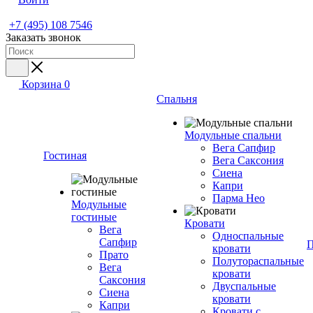
+7 (495) 108 7546
Заказать звонок
Корзина
0
Спальня
Модульные спальни
Вега Сапфир
Гостиная
Вега Саксония
Сиена
Капри
Парма Нео
Модульные
гостиные
Кровати
Вега
Односпальные
Сапфир
П
кровати
Прато
Полутораспальные
Вега
кровати
Саксония
Двуспальные
Сиена
кровати
Капри
Кровати с