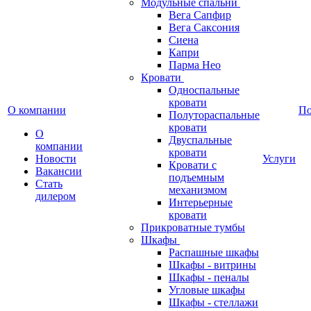
Модульные спальни
Вега Сапфир
Вега Саксония
Сиена
Капри
Парма Нео
Кровати
Односпальные
кровати
О компании
П
Полутораспальные
кровати
О
Двуспальные
компании
кровати
Новости
Услуги
Кровати с
Вакансии
подъемным
Стать
механизмом
дилером
Интерьерные
кровати
Прикроватные тумбы
Шкафы
Распашные шкафы
Шкафы - витрины
Шкафы - пеналы
Угловые шкафы
Шкафы - стеллажи