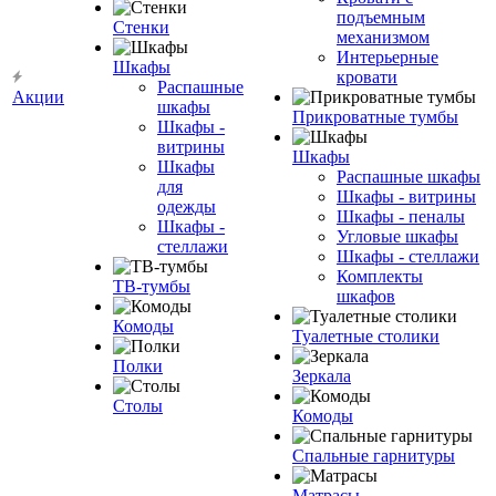
подъемным
Стенки
механизмом
Интерьерные
Шкафы
кровати
Распашные
Акции
шкафы
Прикроватные тумбы
Шкафы -
витрины
Шкафы
Шкафы
Распашные шкафы
для
Шкафы - витрины
одежды
Шкафы - пеналы
Шкафы -
Угловые шкафы
стеллажи
Шкафы - стеллажи
Комплекты
ТВ-тумбы
шкафов
Комоды
Туалетные столики
Полки
Зеркала
Столы
Комоды
Спальные гарнитуры
Матрасы