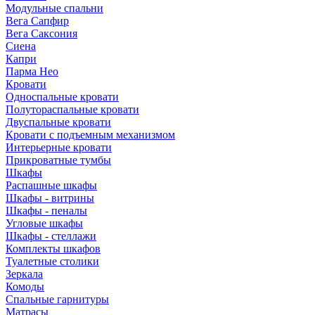
Модульные спальни
Вега Сапфир
Вега Саксония
Сиена
Капри
Парма Нео
Кровати
Односпальные кровати
Полутораспальные кровати
Двуспальные кровати
Кровати с подъемным механизмом
Интерьерные кровати
Прикроватные тумбы
Шкафы
Распашные шкафы
Шкафы - витрины
Шкафы - пеналы
Угловые шкафы
Шкафы - стеллажи
Комплекты шкафов
Туалетные столики
Зеркала
Комоды
Спальные гарнитуры
Матрасы