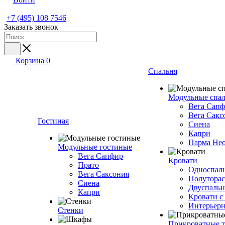
+7 (495) 108 7546
Заказать звонок
Корзина
0
Спальня
Модульные спа
Вега Сап
Вега Сакс
Гостиная
Сиена
Капри
Парма Не
Модульные гостиные
Вега Сапфир
Кровати
Прато
Односпаль
Вега Саксония
Полуторас
Сиена
Двуспальн
Капри
Кровати с
Интерьерн
Стенки
Прикроватные 