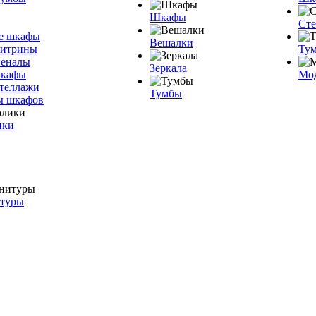
Шкафы
Ст
е шкафы
Вешалки
витрины
Тум
пеналы
Зеркала
шкафы
Мо
теллажи
Тумбы
ы шкафов
ики
итуры