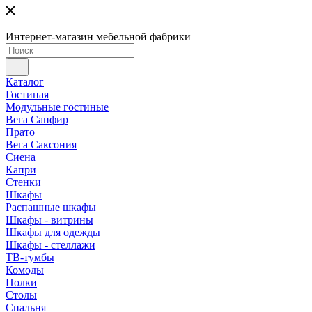
Интернет-магазин мебельной фабрики
Каталог
Гостиная
Модульные гостиные
Вега Сапфир
Прато
Вега Саксония
Сиена
Капри
Стенки
Шкафы
Распашные шкафы
Шкафы - витрины
Шкафы для одежды
Шкафы - стеллажи
ТВ-тумбы
Комоды
Полки
Столы
Спальня