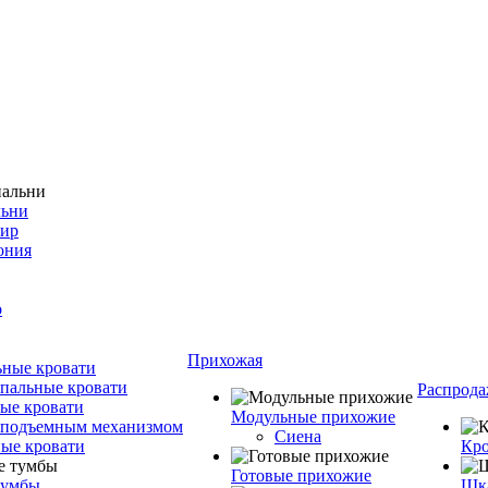
льни
фир
ония
о
Прихожая
ные кровати
пальные кровати
Распрода
ые кровати
Модульные прихожие
 подъемным механизмом
Сиена
ые кровати
Кро
Готовые прихожие
тумбы
Шка