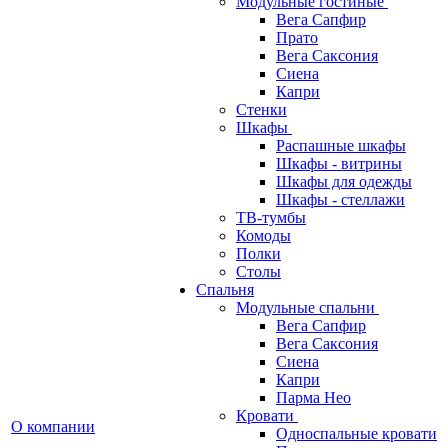
Модульные гостиные
Вега Сапфир
Прато
Вега Саксония
Сиена
Капри
Стенки
Шкафы
Распашные шкафы
Шкафы - витрины
Шкафы для одежды
Шкафы - стеллажи
ТВ-тумбы
Комоды
Полки
Столы
Спальня
Модульные спальни
Вега Сапфир
Вега Саксония
Сиена
Капри
Парма Нео
Кровати
О компании
Односпальные кровати