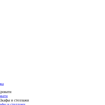
жа
вати
фы и стеллажи