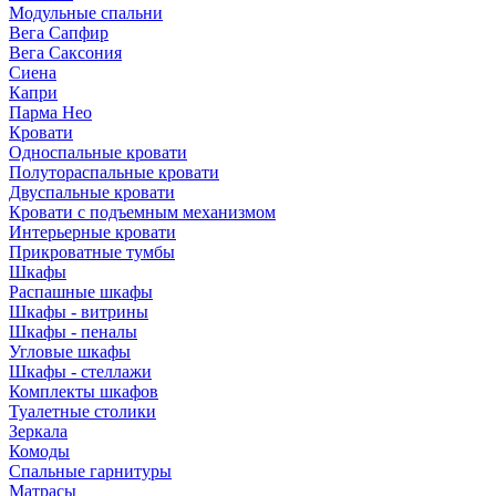
Модульные спальни
Вега Сапфир
Вега Саксония
Сиена
Капри
Парма Нео
Кровати
Односпальные кровати
Полутораспальные кровати
Двуспальные кровати
Кровати с подъемным механизмом
Интерьерные кровати
Прикроватные тумбы
Шкафы
Распашные шкафы
Шкафы - витрины
Шкафы - пеналы
Угловые шкафы
Шкафы - стеллажи
Комплекты шкафов
Туалетные столики
Зеркала
Комоды
Спальные гарнитуры
Матрасы