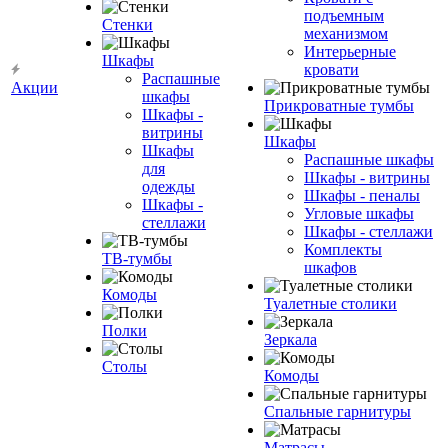
подъемным
Стенки
механизмом
Интерьерные
Шкафы
кровати
Распашные
Акции
шкафы
Прикроватные тумбы
Шкафы -
витрины
Шкафы
Шкафы
Распашные шкафы
для
Шкафы - витрины
одежды
Шкафы - пеналы
Шкафы -
Угловые шкафы
стеллажи
Шкафы - стеллажи
Комплекты
ТВ-тумбы
шкафов
Комоды
Туалетные столики
Полки
Зеркала
Столы
Комоды
Спальные гарнитуры
Матрасы