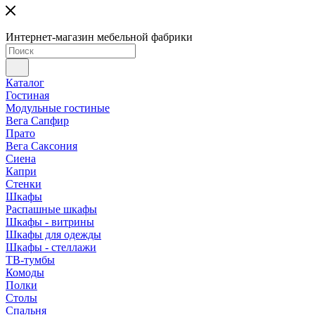
Интернет-магазин мебельной фабрики
Каталог
Гостиная
Модульные гостиные
Вега Сапфир
Прато
Вега Саксония
Сиена
Капри
Стенки
Шкафы
Распашные шкафы
Шкафы - витрины
Шкафы для одежды
Шкафы - стеллажи
ТВ-тумбы
Комоды
Полки
Столы
Спальня