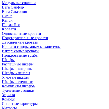
Модульные спальни
Вега Сапфир
Вега Саксония
Сиена
Капри
Парма Нео
Кровати
Односпальные кровати
Полутораспальные кровати
Двуспальные кровати
Кровати с подъемным механизмом
Интерьерные кровати
Прикроватные тумбы
Шкафы
Распашные шкафы
Шкафы - витрины
Шкафы - пеналы
Угловые шкафы
Шкафы - стеллажи
Комплекты шкафов
Туалетные столики
Зеркала
Комоды
Спальные гарнитуры
Матрасы