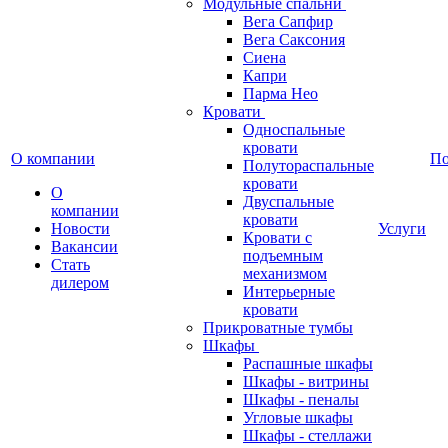
Модульные спальни
Вега Сапфир
Вега Саксония
Сиена
Капри
Парма Нео
Кровати
Односпальные
кровати
О компании
П
Полутораспальные
кровати
О
Двуспальные
компании
кровати
Новости
Услуги
Кровати с
Вакансии
подъемным
Стать
механизмом
дилером
Интерьерные
кровати
Прикроватные тумбы
Шкафы
Распашные шкафы
Шкафы - витрины
Шкафы - пеналы
Угловые шкафы
Шкафы - стеллажи