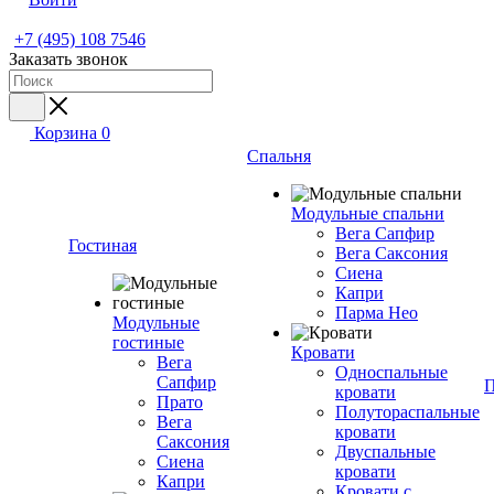
+7 (495) 108 7546
Заказать звонок
Корзина
0
Спальня
Модульные спальни
Вега Сапфир
Гостиная
Вега Саксония
Сиена
Капри
Парма Нео
Модульные
гостиные
Кровати
Вега
Односпальные
Сапфир
П
кровати
Прато
Полутораспальные
Вега
кровати
Саксония
Двуспальные
Сиена
кровати
Капри
Кровати с