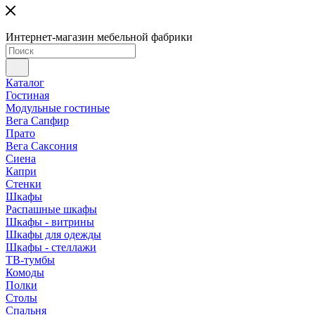
Интернет-магазин мебельной фабрики
Каталог
Гостиная
Модульные гостиные
Вега Сапфир
Прато
Вега Саксония
Сиена
Капри
Стенки
Шкафы
Распашные шкафы
Шкафы - витрины
Шкафы для одежды
Шкафы - стеллажи
ТВ-тумбы
Комоды
Полки
Столы
Спальня