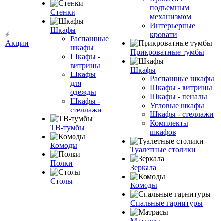
подъемным
Стенки
механизмом
Интерьерные
Шкафы
кровати
Распашные
Акции
шкафы
Прикроватные тумбы
Шкафы -
витрины
Шкафы
Шкафы
Распашные шкафы
для
Шкафы - витрины
одежды
Шкафы - пеналы
Шкафы -
Угловые шкафы
стеллажи
Шкафы - стеллажи
Комплекты
ТВ-тумбы
шкафов
Комоды
Туалетные столики
Полки
Зеркала
Столы
Комоды
Спальные гарнитуры
Матрасы