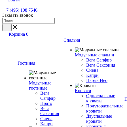
+7 (495) 108 7546
Заказать звонок
Корзина
0
Спальня
Модульные спальни
Вега Сапфир
Гостиная
Вега Саксония
Сиена
Капри
Парма Нео
Модульные
гостиные
Кровати
Вега
Односпальные
Сапфир
П
кровати
Прато
Полутораспальные
Вега
кровати
Саксония
Двуспальные
Сиена
кровати
Капри
Кровати с