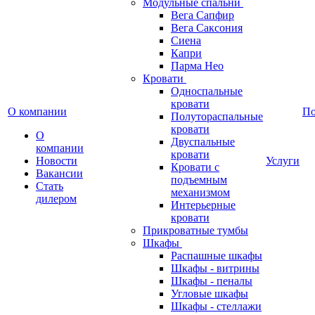
Модульные спальни
Вега Сапфир
Вега Саксония
Сиена
Капри
Парма Нео
Кровати
Односпальные
кровати
О компании
П
Полутораспальные
кровати
О
Двуспальные
компании
кровати
Новости
Услуги
Кровати с
Вакансии
подъемным
Стать
механизмом
дилером
Интерьерные
кровати
Прикроватные тумбы
Шкафы
Распашные шкафы
Шкафы - витрины
Шкафы - пеналы
Угловые шкафы
Шкафы - стеллажи