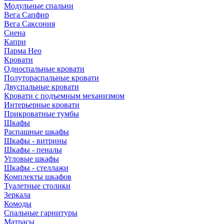
Модульные спальни
Вега Сапфир
Вега Саксония
Сиена
Капри
Парма Нео
Кровати
Односпальные кровати
Полутораспальные кровати
Двуспальные кровати
Кровати с подъемным механизмом
Интерьерные кровати
Прикроватные тумбы
Шкафы
Распашные шкафы
Шкафы - витрины
Шкафы - пеналы
Угловые шкафы
Шкафы - стеллажи
Комплекты шкафов
Туалетные столики
Зеркала
Комоды
Спальные гарнитуры
Матрасы