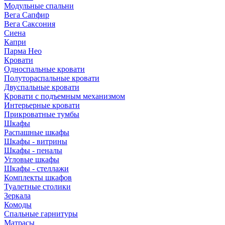
Модульные спальни
Вега Сапфир
Вега Саксония
Сиена
Капри
Парма Нео
Кровати
Односпальные кровати
Полутораспальные кровати
Двуспальные кровати
Кровати с подъемным механизмом
Интерьерные кровати
Прикроватные тумбы
Шкафы
Распашные шкафы
Шкафы - витрины
Шкафы - пеналы
Угловые шкафы
Шкафы - стеллажи
Комплекты шкафов
Туалетные столики
Зеркала
Комоды
Спальные гарнитуры
Матрасы