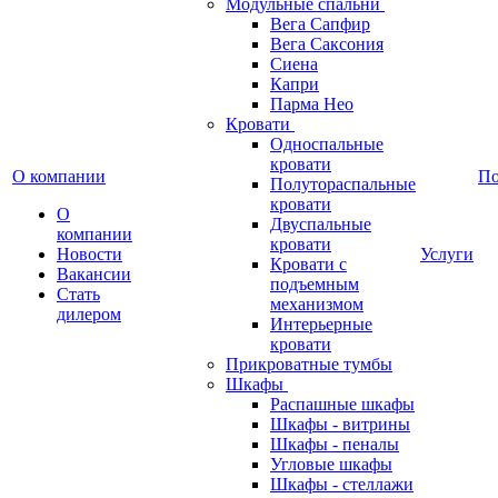
Модульные спальни
Вега Сапфир
Вега Саксония
Сиена
Капри
Парма Нео
Кровати
Односпальные
кровати
О компании
П
Полутораспальные
кровати
О
Двуспальные
компании
кровати
Новости
Услуги
Кровати с
Вакансии
подъемным
Стать
механизмом
дилером
Интерьерные
кровати
Прикроватные тумбы
Шкафы
Распашные шкафы
Шкафы - витрины
Шкафы - пеналы
Угловые шкафы
Шкафы - стеллажи