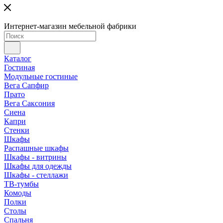
Интернет-магазин мебельной фабрики
Каталог
Гостиная
Модульные гостиные
Вега Сапфир
Прато
Вега Саксония
Сиена
Капри
Стенки
Шкафы
Распашные шкафы
Шкафы - витрины
Шкафы для одежды
Шкафы - стеллажи
ТВ-тумбы
Комоды
Полки
Столы
Спальня