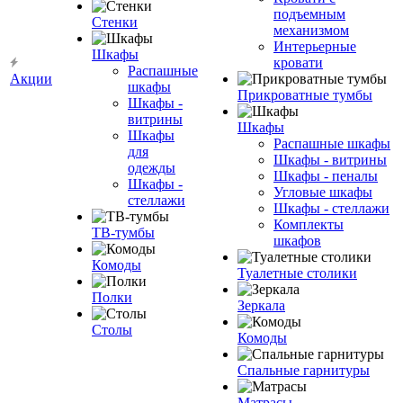
подъемным
Стенки
механизмом
Интерьерные
Шкафы
кровати
Распашные
Акции
шкафы
Прикроватные тумбы
Шкафы -
витрины
Шкафы
Шкафы
Распашные шкафы
для
Шкафы - витрины
одежды
Шкафы - пеналы
Шкафы -
Угловые шкафы
стеллажи
Шкафы - стеллажи
Комплекты
ТВ-тумбы
шкафов
Комоды
Туалетные столики
Полки
Зеркала
Столы
Комоды
Спальные гарнитуры
Матрасы