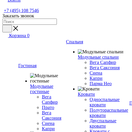
+7 (495) 108 7546
Заказать звонок
Корзина
0
Спальня
Модульные спальни
Вега Сапфир
Гостиная
Вега Саксония
Сиена
Капри
Парма Нео
Модульные
гостиные
Кровати
Вега
Односпальные
Сапфир
П
кровати
Прато
Полутораспальные
Вега
кровати
Саксония
Двуспальные
Сиена
кровати
Капри
Кровати с