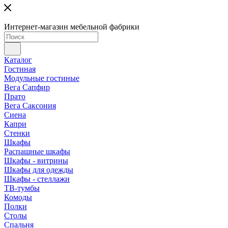
Интернет-магазин мебельной фабрики
Каталог
Гостиная
Модульные гостиные
Вега Сапфир
Прато
Вега Саксония
Сиена
Капри
Стенки
Шкафы
Распашные шкафы
Шкафы - витрины
Шкафы для одежды
Шкафы - стеллажи
ТВ-тумбы
Комоды
Полки
Столы
Спальня