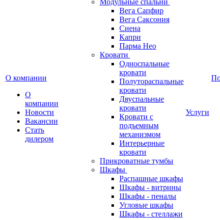
Модульные спальни
Вега Сапфир
Вега Саксония
Сиена
Капри
Парма Нео
Кровати
Односпальные
кровати
О компании
П
Полутораспальные
кровати
О
Двуспальные
компании
кровати
Новости
Услуги
Кровати с
Вакансии
подъемным
Стать
механизмом
дилером
Интерьерные
кровати
Прикроватные тумбы
Шкафы
Распашные шкафы
Шкафы - витрины
Шкафы - пеналы
Угловые шкафы
Шкафы - стеллажи