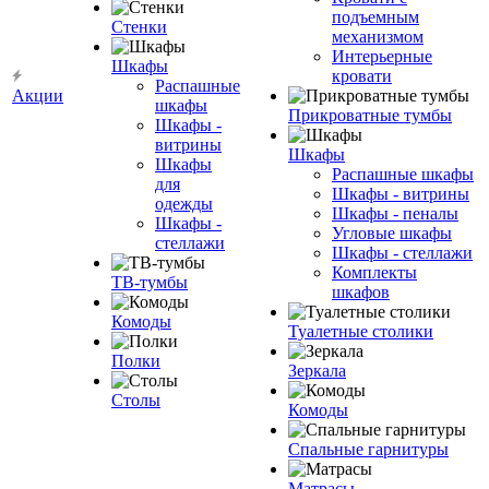
подъемным
Стенки
механизмом
Интерьерные
Шкафы
кровати
Распашные
Акции
шкафы
Прикроватные тумбы
Шкафы -
витрины
Шкафы
Шкафы
Распашные шкафы
для
Шкафы - витрины
одежды
Шкафы - пеналы
Шкафы -
Угловые шкафы
стеллажи
Шкафы - стеллажи
Комплекты
ТВ-тумбы
шкафов
Комоды
Туалетные столики
Полки
Зеркала
Столы
Комоды
Спальные гарнитуры
Матрасы