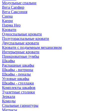
Модульные спальни
Вега Сапфир
Вега Саксония
Сиена
Капри
Парма Нео
Кровати
Односпальные кровати
Полутораспальные кровати
Двуспальные кровати
Кровати с подъемным механизмом
Интерьерные кровати
Прикроватные тумбы
Шкафы
Распашные шкафы
Шкафы - витрины
Шкафы - пеналы
Угловые шкафы
Шкафы - стеллажи
Комплекты шкафов
Туалетные столики
Зеркала
Комоды
Спальные гарнитуры
Матрасы