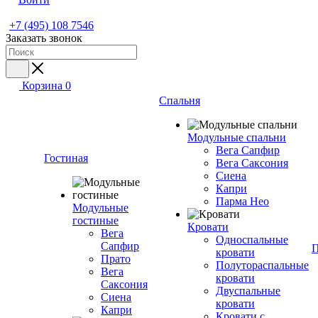
+7 (495) 108 7546
Заказать звонок
Корзина
0
Спальня
Модульные спальни
Вега Сапфир
Гостиная
Вега Саксония
Сиена
Капри
Парма Нео
Модульные
гостиные
Кровати
Вега
Односпальные
Сапфир
П
кровати
Прато
Полутораспальные
Вега
кровати
Саксония
Двуспальные
Сиена
кровати
Капри
Кровати с