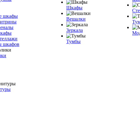
Шкафы
Ст
е шкафы
Вешалки
витрины
Тум
пеналы
Зеркала
шкафы
Мо
теллажи
Тумбы
ы шкафов
ики
итуры