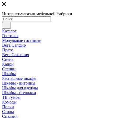
Интернет-магазин мебельной фабрики
Каталог
Гостиная
Модульные гостиные
Вега Сапфир
Прато
Вега Саксония
Сиена
Капри
Стенки
Шкафы
Распашные шкафы
Шкафы - витрины
Шкафы для одежды
Шкафы - стеллажи
ТВ-тумбы
Комоды
Полки
Столы
Спальня