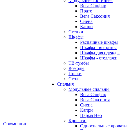
Модульные гостиные
Вега Сапфир
Прато
Вега Саксония
Сиена
Капри
Стенки
Шкафы
Распашные шкафы
Шкафы - витрины
Шкафы для одежды
Шкафы - стеллажи
ТВ-тумбы
Комоды
Полки
Столы
Спальня
Модульные спальни
Вега Сапфир
Вега Саксония
Сиена
Капри
Парма Нео
Кровати
О компании
Односпальные кровати