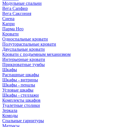
Модульные спальни
Вега Сапфир
Вега Саксония
Сиена
Капри
Парма Нео
Кровати
Односпальные кровати
Полутораспальные кровати
Двуспальные кровати
Кровати с подъемным механизмом
Интерьерные кровати
Прикроватные тумбы
Шкафы
Распашные шкафы
Шкафы - витрины
Шкафы - пеналы
Угловые шкафы
Шкафы - стеллажи
Комплекты шкафов
Туалетные столики
Зеркала
Комоды
Спальные гарнитуры
Матрасы