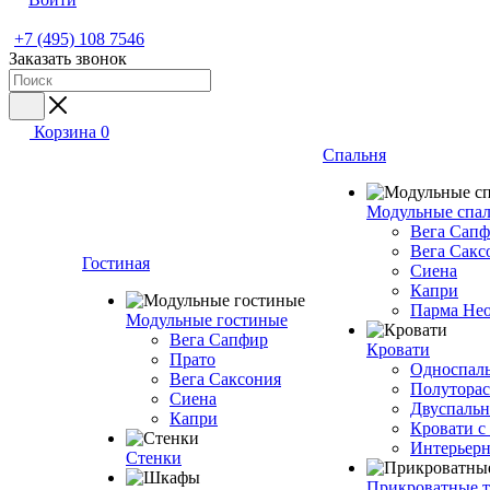
+7 (495) 108 7546
Заказать звонок
Корзина
0
Спальня
Модульные спа
Вега Сап
Вега Сакс
Гостиная
Сиена
Капри
Парма Не
Модульные гостиные
Вега Сапфир
Кровати
Прато
Односпаль
Вега Саксония
Полуторас
Сиена
Двуспальн
Капри
Кровати с
Интерьерн
Стенки
Прикроватные 