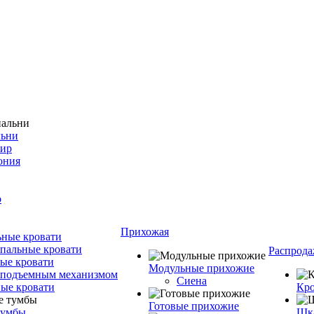
льни
фир
ония
о
Прихожая
ные кровати
пальные кровати
Распрода
ые кровати
Модульные прихожие
 подъемным механизмом
Сиена
ые кровати
Кро
Готовые прихожие
тумбы
Шка