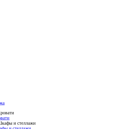
жа
вати
фы и стеллажи