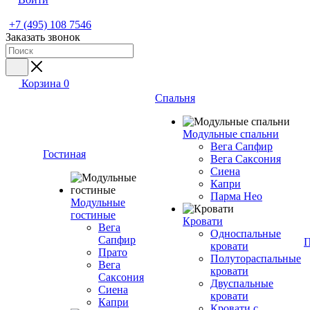
+7 (495) 108 7546
Заказать звонок
Корзина
0
Спальня
Модульные спальни
Вега Сапфир
Гостиная
Вега Саксония
Сиена
Капри
Парма Нео
Модульные
гостиные
Кровати
Вега
Односпальные
Сапфир
П
кровати
Прато
Полутораспальные
Вега
кровати
Саксония
Двуспальные
Сиена
кровати
Капри
Кровати с