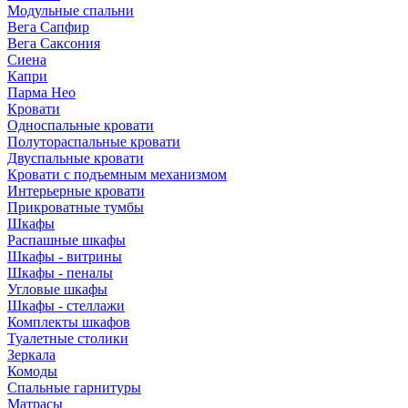
Модульные спальни
Вега Сапфир
Вега Саксония
Сиена
Капри
Парма Нео
Кровати
Односпальные кровати
Полутораспальные кровати
Двуспальные кровати
Кровати с подъемным механизмом
Интерьерные кровати
Прикроватные тумбы
Шкафы
Распашные шкафы
Шкафы - витрины
Шкафы - пеналы
Угловые шкафы
Шкафы - стеллажи
Комплекты шкафов
Туалетные столики
Зеркала
Комоды
Спальные гарнитуры
Матрасы