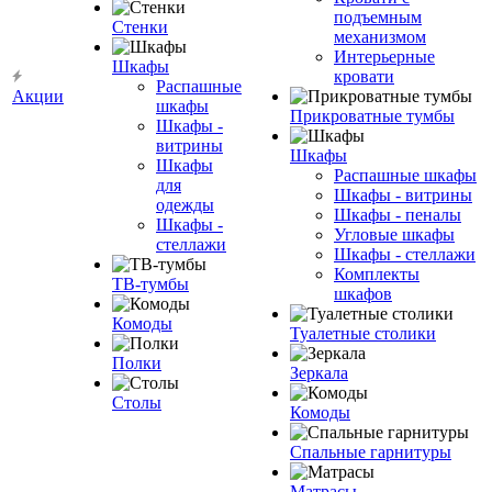
подъемным
Стенки
механизмом
Интерьерные
Шкафы
кровати
Распашные
Акции
шкафы
Прикроватные тумбы
Шкафы -
витрины
Шкафы
Шкафы
Распашные шкафы
для
Шкафы - витрины
одежды
Шкафы - пеналы
Шкафы -
Угловые шкафы
стеллажи
Шкафы - стеллажи
Комплекты
ТВ-тумбы
шкафов
Комоды
Туалетные столики
Полки
Зеркала
Столы
Комоды
Спальные гарнитуры
Матрасы