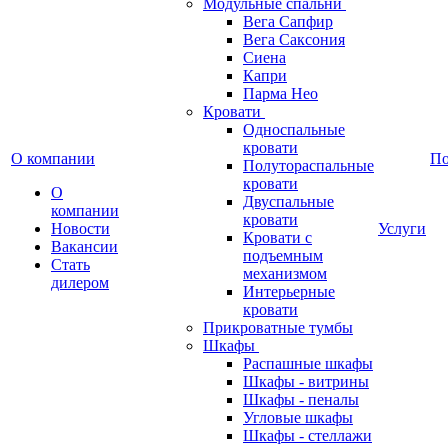
Модульные спальни
Вега Сапфир
Вега Саксония
Сиена
Капри
Парма Нео
Кровати
Односпальные
кровати
О компании
П
Полутораспальные
кровати
О
Двуспальные
компании
кровати
Новости
Услуги
Кровати с
Вакансии
подъемным
Стать
механизмом
дилером
Интерьерные
кровати
Прикроватные тумбы
Шкафы
Распашные шкафы
Шкафы - витрины
Шкафы - пеналы
Угловые шкафы
Шкафы - стеллажи