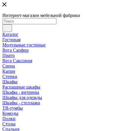
Интернет-магазин мебельной фабрики
Каталог
Гостиная
Модульные гостиные
Вега Сапфир
Прато
Вега Саксония
Сиена
Капри
Стенки
Шкафы
Распашные шкафы
Шкафы - витрины
Шкафы для одежды
Шкафы - стеллажи
ТВ-тумбы
Комоды
Полки
Столы
Спальня