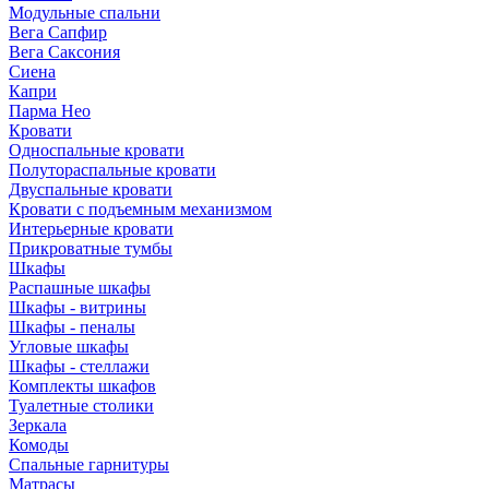
Модульные спальни
Вега Сапфир
Вега Саксония
Сиена
Капри
Парма Нео
Кровати
Односпальные кровати
Полутораспальные кровати
Двуспальные кровати
Кровати с подъемным механизмом
Интерьерные кровати
Прикроватные тумбы
Шкафы
Распашные шкафы
Шкафы - витрины
Шкафы - пеналы
Угловые шкафы
Шкафы - стеллажи
Комплекты шкафов
Туалетные столики
Зеркала
Комоды
Спальные гарнитуры
Матрасы