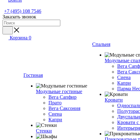
+7 (495) 108 7546
Заказать звонок
Корзина
0
Спальня
Модульные спа
Вега Сап
Вега Сакс
Гостиная
Сиена
Капри
Парма Не
Модульные гостиные
Вега Сапфир
Кровати
Прато
Односпаль
Вега Саксония
Полуторас
Сиена
Двуспальн
Капри
Кровати с
Интерьерн
Стенки
Прикроватные 