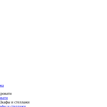
жа
вати
фы и стеллажи