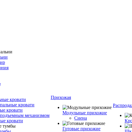
льни
фир
ония
о
Прихожая
ные кровати
пальные кровати
Распрода
ые кровати
Модульные прихожие
 подъемным механизмом
Сиена
ые кровати
Кро
Готовые прихожие
тумбы
Шка