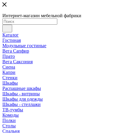
Интернет-магазин мебельной фабрики
Каталог
Гостиная
Модульные гостиные
Вега Сапфир
Прато
Вега Саксония
Сиена
Капри
Стенки
Шкафы
Распашные шкафы
Шкафы - витрины
Шкафы для одежды
Шкафы - стеллажи
ТВ-тумбы
Комоды
Полки
Столы
Спальня