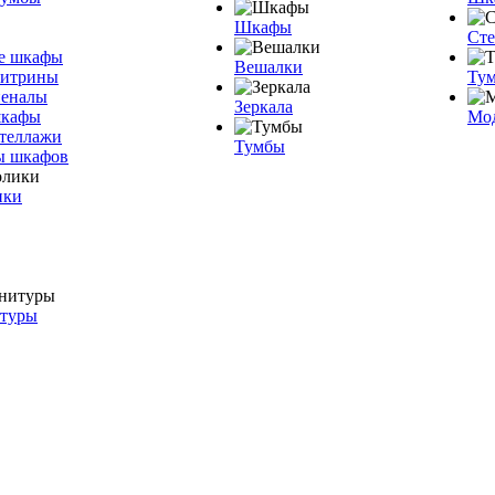
Шкафы
Ст
е шкафы
Вешалки
витрины
Тум
пеналы
Зеркала
шкафы
Мо
теллажи
Тумбы
ы шкафов
ики
итуры