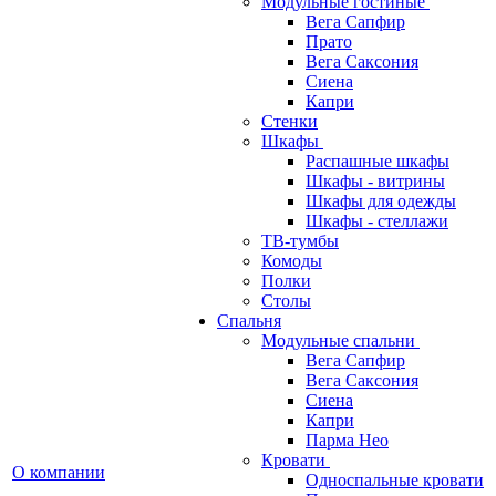
Модульные гостиные
Вега Сапфир
Прато
Вега Саксония
Сиена
Капри
Стенки
Шкафы
Распашные шкафы
Шкафы - витрины
Шкафы для одежды
Шкафы - стеллажи
ТВ-тумбы
Комоды
Полки
Столы
Спальня
Модульные спальни
Вега Сапфир
Вега Саксония
Сиена
Капри
Парма Нео
Кровати
О компании
Односпальные кровати