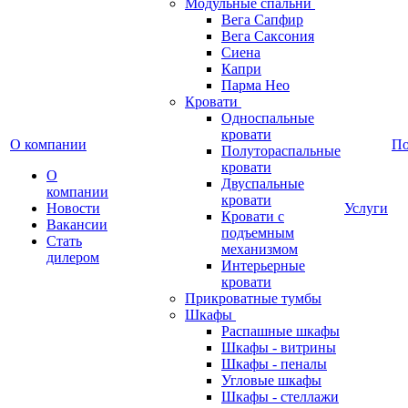
Модульные спальни
Вега Сапфир
Вега Саксония
Сиена
Капри
Парма Нео
Кровати
Односпальные
кровати
О компании
П
Полутораспальные
кровати
О
Двуспальные
компании
кровати
Новости
Услуги
Кровати с
Вакансии
подъемным
Стать
механизмом
дилером
Интерьерные
кровати
Прикроватные тумбы
Шкафы
Распашные шкафы
Шкафы - витрины
Шкафы - пеналы
Угловые шкафы
Шкафы - стеллажи