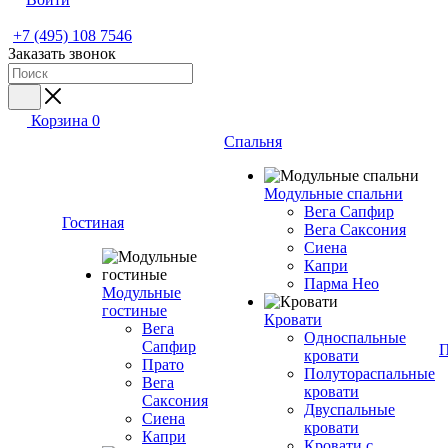
+7 (495) 108 7546
Заказать звонок
Корзина
0
Спальня
Модульные спальни
Вега Сапфир
Гостиная
Вега Саксония
Сиена
Капри
Парма Нео
Модульные
гостиные
Кровати
Вега
Односпальные
Сапфир
П
кровати
Прато
Полутораспальные
Вега
кровати
Саксония
Двуспальные
Сиена
кровати
Капри
Кровати с