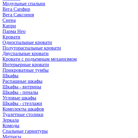
Модульные спальни
Вега Сапфир
Вега Саксония
Сиена
Капри
Парма Нео
Кровати
Односпальные кровати
Полутораспальные кровати
Двуспальные кровати
Кровати с подъемным механизмом
Интерьерные кровати
Прикроватные тумбы
Шкафы
Распашные шкафы
Шкафы - витрины
Шкафы - пеналы
Угловые шкафы
Шкафы - стеллажи
Комплекты шкафов
Туалетные столики
Зеркала
Комоды
Спальные гарнитуры
Матрасы