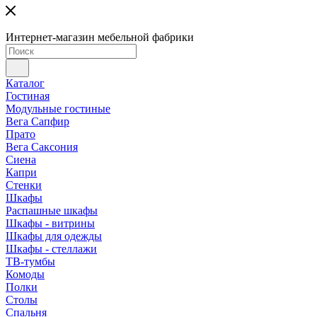
Интернет-магазин мебельной фабрики
Каталог
Гостиная
Модульные гостиные
Вега Сапфир
Прато
Вега Саксония
Сиена
Капри
Стенки
Шкафы
Распашные шкафы
Шкафы - витрины
Шкафы для одежды
Шкафы - стеллажи
ТВ-тумбы
Комоды
Полки
Столы
Спальня