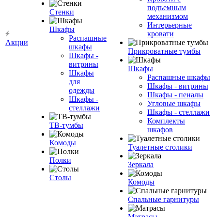
подъемным
Стенки
механизмом
Интерьерные
Шкафы
кровати
Распашные
Акции
шкафы
Прикроватные тумбы
Шкафы -
витрины
Шкафы
Шкафы
Распашные шкафы
для
Шкафы - витрины
одежды
Шкафы - пеналы
Шкафы -
Угловые шкафы
стеллажи
Шкафы - стеллажи
Комплекты
ТВ-тумбы
шкафов
Комоды
Туалетные столики
Полки
Зеркала
Столы
Комоды
Спальные гарнитуры
Матрасы