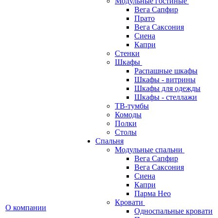
Модульные гостиные
Вега Сапфир
Прато
Вега Саксония
Сиена
Капри
Стенки
Шкафы
Распашные шкафы
Шкафы - витрины
Шкафы для одежды
Шкафы - стеллажи
ТВ-тумбы
Комоды
Полки
Столы
Спальня
Модульные спальни
Вега Сапфир
Вега Саксония
Сиена
Капри
Парма Нео
Кровати
О компании
Односпальные кровати