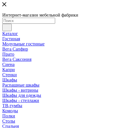
Интернет-магазин мебельной фабрики
Каталог
Гостиная
Модульные гостиные
Вега Сапфир
Прато
Вега Саксония
Сиена
Капри
Стенки
Шкафы
Распашные шкафы
Шкафы - витрины
Шкафы для одежды
Шкафы - стеллажи
ТВ-тумбы
Комоды
Полки
Столы
Спальня