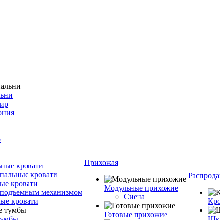
льни
фир
ония
о
Прихожая
ные кровати
пальные кровати
Распрода
ые кровати
Модульные прихожие
 подъемным механизмом
Сиена
ые кровати
Кро
Готовые прихожие
тумбы
Шка