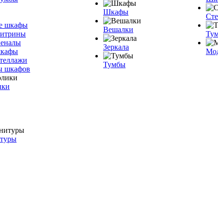
Шкафы
Ст
е шкафы
Вешалки
витрины
Тум
пеналы
Зеркала
шкафы
Мо
теллажи
Тумбы
ы шкафов
ики
итуры