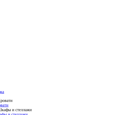
жа
вати
фы и стеллажи