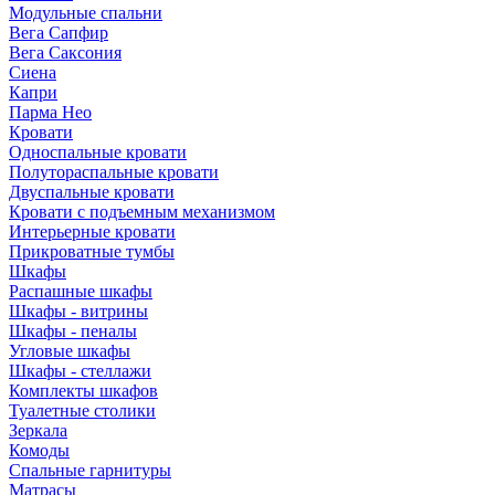
Модульные спальни
Вега Сапфир
Вега Саксония
Сиена
Капри
Парма Нео
Кровати
Односпальные кровати
Полутораспальные кровати
Двуспальные кровати
Кровати с подъемным механизмом
Интерьерные кровати
Прикроватные тумбы
Шкафы
Распашные шкафы
Шкафы - витрины
Шкафы - пеналы
Угловые шкафы
Шкафы - стеллажи
Комплекты шкафов
Туалетные столики
Зеркала
Комоды
Спальные гарнитуры
Матрасы