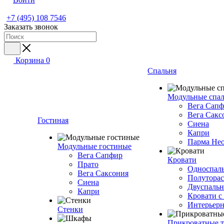
+7 (495) 108 7546
Заказать звонок
Корзина
0
Спальня
Модульные спа
Вега Сап
Вега Сакс
Гостиная
Сиена
Капри
Парма Не
Модульные гостиные
Вега Сапфир
Кровати
Прато
Односпаль
Вега Саксония
Полуторас
Сиена
Двуспальн
Капри
Кровати с
Интерьерн
Стенки
Прикроватные 