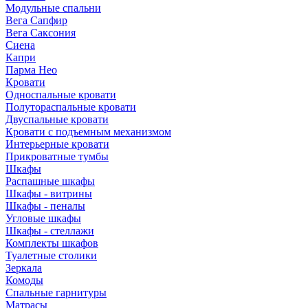
Модульные спальни
Вега Сапфир
Вега Саксония
Сиена
Капри
Парма Нео
Кровати
Односпальные кровати
Полутораспальные кровати
Двуспальные кровати
Кровати с подъемным механизмом
Интерьерные кровати
Прикроватные тумбы
Шкафы
Распашные шкафы
Шкафы - витрины
Шкафы - пеналы
Угловые шкафы
Шкафы - стеллажи
Комплекты шкафов
Туалетные столики
Зеркала
Комоды
Спальные гарнитуры
Матрасы