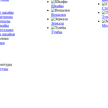
Шкафы
Ст
е шкафы
Вешалки
витрины
Тум
пеналы
Зеркала
шкафы
Мо
теллажи
Тумбы
ы шкафов
ики
итуры