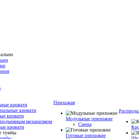
льни
фир
ония
о
Прихожая
ные кровати
пальные кровати
Распрода
ые кровати
Модульные прихожие
 подъемным механизмом
Сиена
ые кровати
Кро
Готовые прихожие
тумбы
Шка