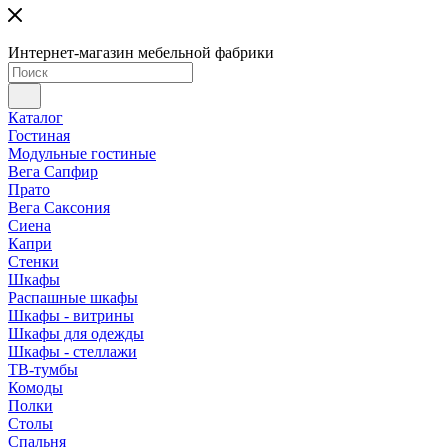
Интернет-магазин мебельной фабрики
Каталог
Гостиная
Модульные гостиные
Вега Сапфир
Прато
Вега Саксония
Сиена
Капри
Стенки
Шкафы
Распашные шкафы
Шкафы - витрины
Шкафы для одежды
Шкафы - стеллажи
ТВ-тумбы
Комоды
Полки
Столы
Спальня