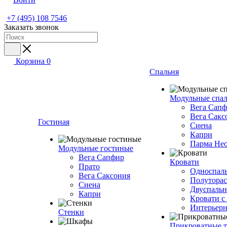
+7 (495) 108 7546
Заказать звонок
Корзина
0
Спальня
Модульные спа
Вега Сап
Вега Сакс
Гостиная
Сиена
Капри
Парма Не
Модульные гостиные
Вега Сапфир
Кровати
Прато
Односпаль
Вега Саксония
Полуторас
Сиена
Двуспальн
Капри
Кровати с
Интерьерн
Стенки
Прикроватные 