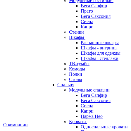
Модульные гостиные
Вега Сапфир
Прато
Вега Саксония
Сиена
Капри
Стенки
Шкафы
Распашные шкафы
Шкафы - витрины
Шкафы для одежды
Шкафы - стеллажи
ТВ-тумбы
Комоды
Полки
Столы
Спальня
Модульные спальни
Вега Сапфир
Вега Саксония
Сиена
Капри
Парма Нео
Кровати
О компании
Односпальные кровати