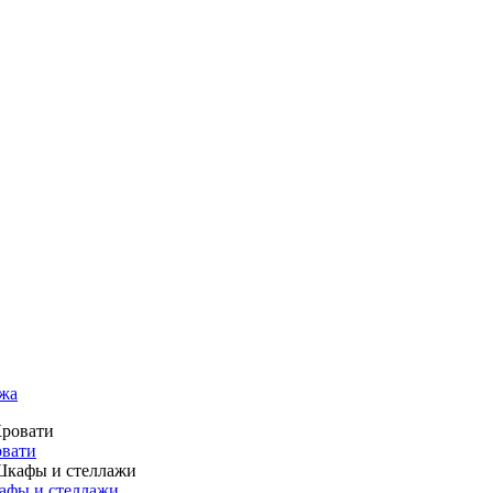
жа
вати
фы и стеллажи